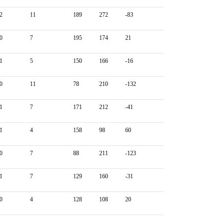
2
11
189
272
-83
0
7
195
174
21
1
5
150
166
-16
0
11
78
210
-132
1
7
171
212
-41
1
4
158
98
60
0
7
88
211
-123
1
7
129
160
-31
0
4
128
108
20