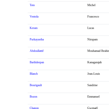
Toto
Michel
Ventola
Francesco
Keram
Lucas
Purkayastha
Nirupam
Abdoullattif
Mouhamad Ibrahi
Barthdeepan
Kanagarajah
Blanch
Jean-Louis
Bourigault
Sandrine
Bozon
Emmanuel
Chapon
Gwenaël