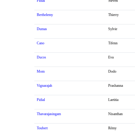
Pidial
Steven
Berthelemy
Thierry
Dumas
Sylvie
Cano
Tifenn
Ducos
Eva
Mom
Dodo
Vignarajah
Prashanna
Pidial
Laetitia
Thavarajasingam
Nisanthan
Toubert
Rémy