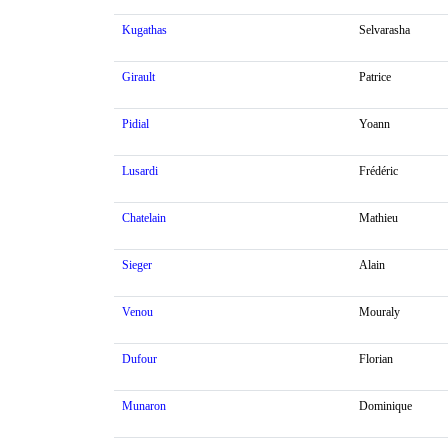
Kugathas
Selvarasha
Girault
Patrice
Pidial
Yoann
Lusardi
Frédéric
Chatelain
Mathieu
Sieger
Alain
Venou
Mouraly
Dufour
Florian
Munaron
Dominique