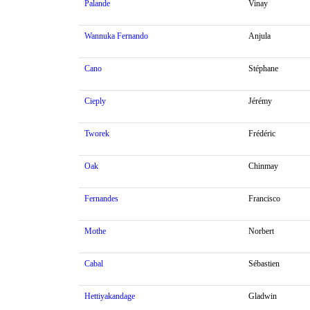
Palande
Vinay
Wannuka Fernando
Anjula
Cano
Stéphane
Cieply
Jérémy
Tworek
Frédéric
Oak
Chinmay
Fernandes
Francisco
Mothe
Norbert
Cabal
Sébastien
Hettiyakandage
Gladwin