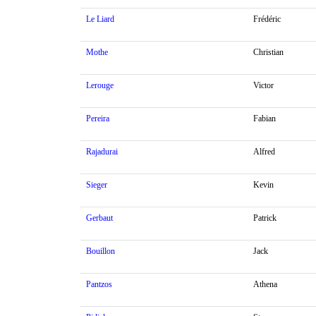
Le Liard
Frédéric
Mothe
Christian
Lerouge
Victor
Pereira
Fabian
Rajadurai
Alfred
Sieger
Kevin
Gerbaut
Patrick
Bouillon
Jack
Pantzos
Athena