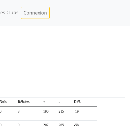
es Clubs
Connexion
Nuls
Défaites
+
-
Diff.
0
8
196
215
-19
0
9
207
265
-58