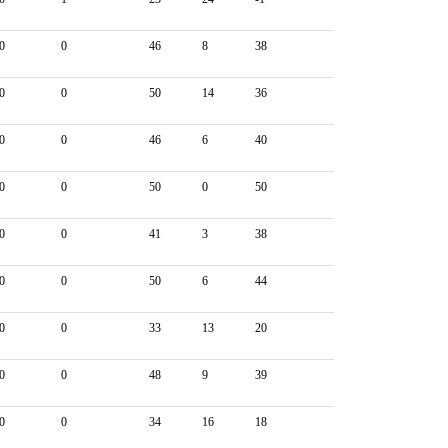
0
0
46
8
38
0
0
50
14
36
0
0
46
6
40
0
0
50
0
50
0
0
41
3
38
0
0
50
6
44
0
0
33
13
20
0
0
48
9
39
0
0
34
16
18