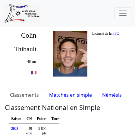
Colin
Licencié de la
FFC
Thibault
48 ans
Classements
Matches en simple
Némésis
S
Classement National en Simple
Saison
CN
Points
Tournois
2023
49
5 800
ème
pts