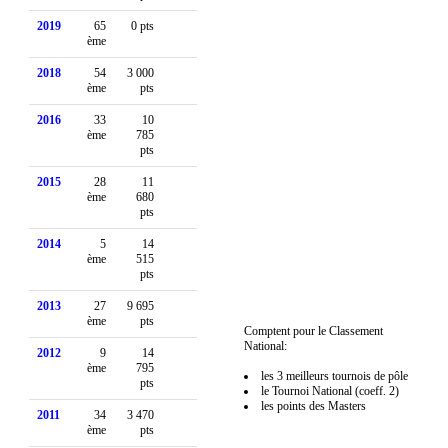
2019
65
0 pts
ème
2018
54
3 000
ème
pts
2016
33
10
ème
785
pts
2015
28
11
ème
680
pts
2014
5
14
ème
515
pts
2013
27
9 695
ème
pts
Comptent pour le Classement
National:
2012
9
14
ème
795
les 3 meilleurs tournois de pôle
pts
le Tournoi National (coeff. 2)
les points des Masters
2011
34
3 470
ème
pts