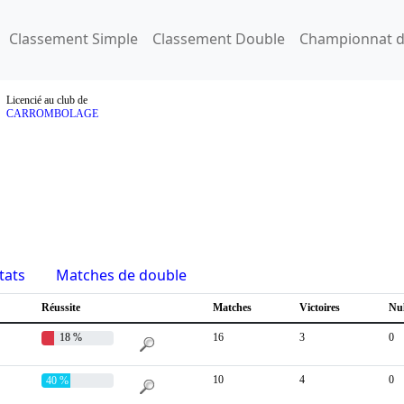
Classement Simple
Classement Double
Championnat d
Licencié au club de
CARROMBOLAGE
tats
Matches de double
Réussite
Matches
Victoires
Nu
18 %
16
3
0
10
4
0
40 %