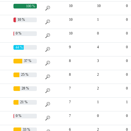
10
10
0
100 %
10 %
10
1
0
0 %
10
0
0
9
4
0
44 %
37 %
8
3
0
25 %
8
2
0
28 %
7
2
0
21 %
7
1
1
0 %
7
0
0
33 %
6
2
0