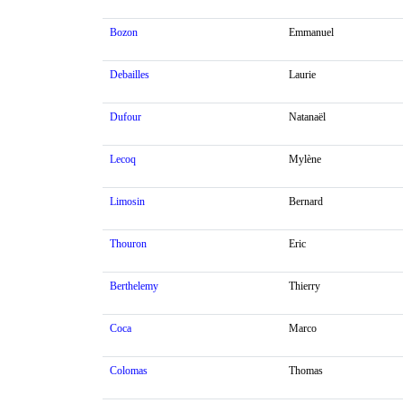
Bozon
Emmanuel
Debailles
Laurie
Dufour
Natanaël
Lecoq
Mylène
Limosin
Bernard
Thouron
Eric
Berthelemy
Thierry
Coca
Marco
Colomas
Thomas