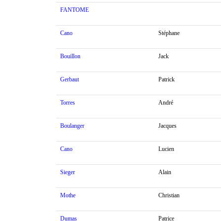
FANTOME
Cano
Stéphane
Bouillon
Jack
Gerbaut
Patrick
Torres
André
Boulanger
Jacques
Cano
Lucien
Sieger
Alain
Mothe
Christian
Dumas
Patrice