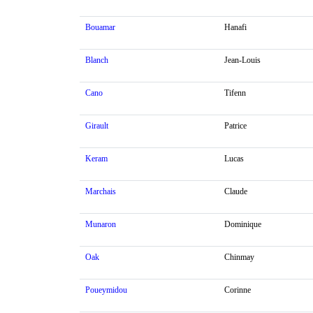
Bouamar
Hanafi
Blanch
Jean-Louis
Cano
Tifenn
Girault
Patrice
Keram
Lucas
Marchais
Claude
Munaron
Dominique
Oak
Chinmay
Poueymidou
Corinne