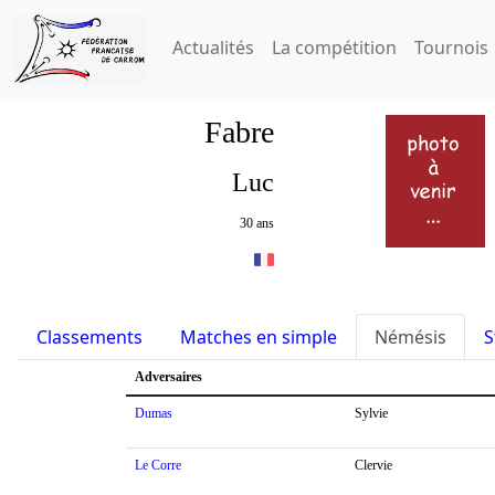
Actualités
La compétition
Tournois
Fabre
Luc
30 ans
Classements
Matches en simple
Némésis
S
Adversaires
Dumas
Sylvie
Le Corre
Clervie