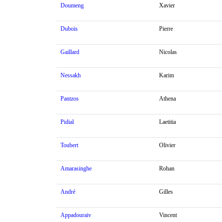
Doumeng
Xavier
Dubois
Pierre
Gaillard
Nicolas
Nessakh
Karim
Pantzos
Athena
Pidial
Laetitia
Toubert
Olivier
Amarasinghe
Rohan
André
Gilles
Appadouraiv
Vincent