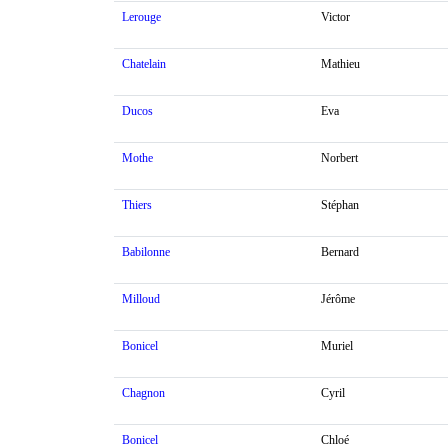
Lerouge
Victor
Chatelain
Mathieu
Ducos
Eva
Mothe
Norbert
Thiers
Stéphan
Babilonne
Bernard
Milloud
Jérôme
Bonicel
Muriel
Chagnon
Cyril
Bonicel
Chloé