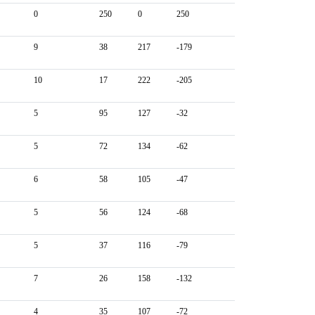
0
250
0
250
9
38
217
-179
10
17
222
-205
5
95
127
-32
5
72
134
-62
6
58
105
-47
5
56
124
-68
5
37
116
-79
7
26
158
-132
4
35
107
-72