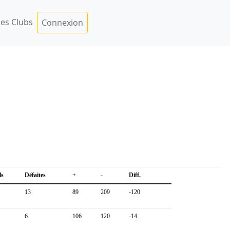
es Clubs
Connexion
ls
Défaites
+
-
Diff.
13
89
209
-120
6
106
120
-14