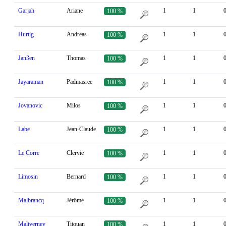
Garjah
Ariane
1
1
100 %
Hurtig
Andreas
1
1
100 %
Janßen
Thomas
1
1
100 %
Jayaraman
Padmasree
1
1
100 %
Jovanovic
Milos
1
1
100 %
Labe
Jean-Claude
1
1
100 %
Le Corre
Clervie
1
1
100 %
Limosin
Bernard
1
1
100 %
Malbrancq
Jérôme
1
1
100 %
Maliverney
Titouan
1
1
100 %