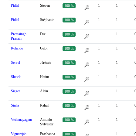
Pidial
Steven
1
1
100 %
Pidial
Stéphanie
1
1
100 %
Premsingh
Dix
1
1
100 %
Prasath
Rolando
Gilot
1
1
100 %
Servel
Jérémie
1
1
100 %
Sheick
Hatim
1
1
100 %
Sieger
Alain
1
1
100 %
Sinha
Rahul
1
1
100 %
Vethanayagam
Antonio
1
1
100 %
Sylvester
Vignarajah
Prashanna
1
1
100 %