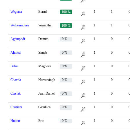
Wegener
Bernd
1
1
100 %
Welikumbura
Wasantha
1
1
100 %
Agampodi
Damith
0 %
1
0
Ahmed
Shuab
0 %
1
0
Babu
Maghesh
0 %
1
0
Chavda
Natvarsingh
0 %
1
0
Cieslak
Jean-Daniel
0 %
1
0
Cristiani
Gianluca
0 %
1
0
Hubert
Eric
0 %
1
0