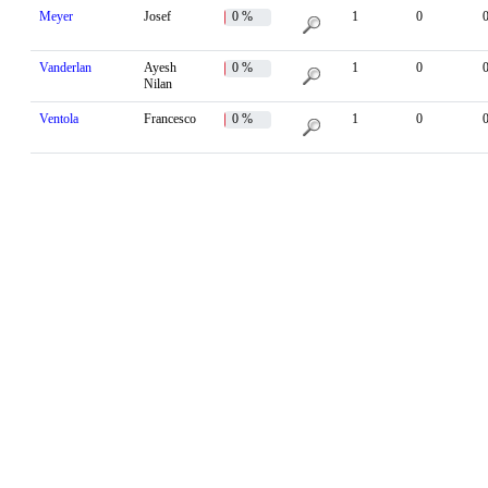
Meyer
Josef
0 %
1
0
Vanderlan
Ayesh
0 %
1
0
Nilan
Ventola
Francesco
0 %
1
0