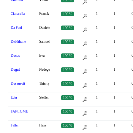
Cianarella
Franck
1
1
100 %
Da Fatti
Daniele
1
1
100 %
Debéthune
Samuel
1
1
100 %
Ducos
Eva
1
1
100 %
Dugué
Nadège
1
1
100 %
Dusausoit
Thierry
1
1
100 %
Eder
Steffen
1
1
100 %
FANTOME
1
1
100 %
Faller
Hans
1
1
100 %