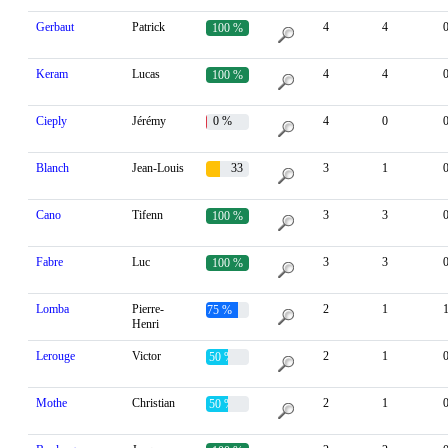
Gerbaut
Patrick
4
4
100 %
Keram
Lucas
4
4
100 %
Cieply
Jérémy
0 %
4
0
Blanch
Jean-Louis
33
3
1
%
Cano
Tifenn
3
3
100 %
Fabre
Luc
3
3
100 %
Lomba
Pierre-
2
1
75 %
Henri
Lerouge
Victor
2
1
50 %
Mothe
Christian
2
1
50 %