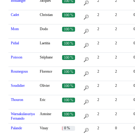
Boulanger
Jacques
2
2
100 %
Cadet
Christian
2
2
100 %
Mom
Dodo
2
2
100 %
Pidial
Laetitia
2
2
100 %
Poisson
Stéphane
2
2
100 %
Roumegous
Florence
2
2
100 %
Soudidier
Olivier
2
2
100 %
Thouron
Eric
2
2
100 %
Warnakulasuriya
Antoine
2
2
100 %
Fernando
Palande
Vinay
0 %
2
0