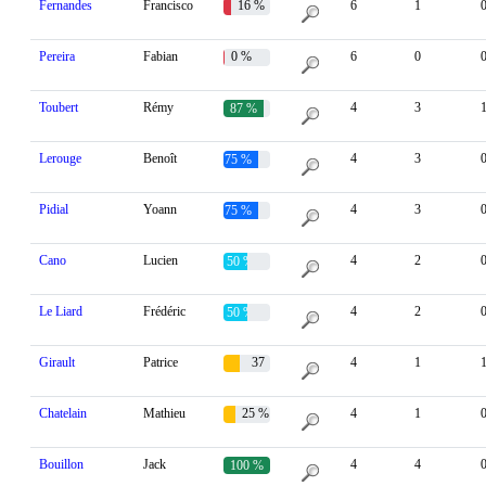
Fernandes
Francisco
16 %
6
1
Pereira
Fabian
0 %
6
0
Toubert
Rémy
4
3
87 %
Lerouge
Benoît
4
3
75 %
Pidial
Yoann
4
3
75 %
Cano
Lucien
4
2
50 %
Le Liard
Frédéric
4
2
50 %
Girault
Patrice
37
4
1
%
Chatelain
Mathieu
25 %
4
1
Bouillon
Jack
4
4
100 %