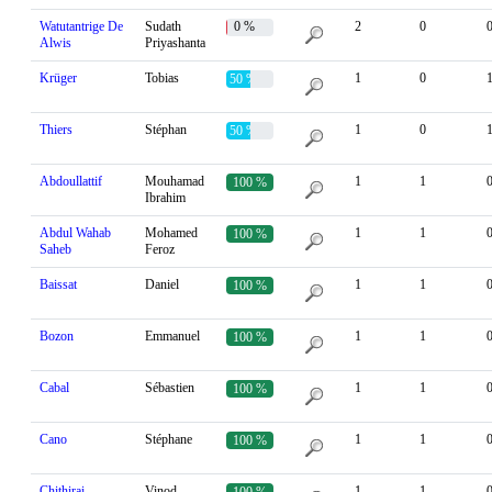
Watutantrige De
Sudath
0 %
2
0
Alwis
Priyashanta
Krüger
Tobias
1
0
50 %
Thiers
Stéphan
1
0
50 %
Abdoullattif
Mouhamad
1
1
100 %
Ibrahim
Abdul Wahab
Mohamed
1
1
100 %
Saheb
Feroz
Baissat
Daniel
1
1
100 %
Bozon
Emmanuel
1
1
100 %
Cabal
Sébastien
1
1
100 %
Cano
Stéphane
1
1
100 %
Chithirai
Vinod
1
1
100 %