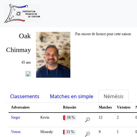
Oak
Pas encore de licence pour cette saison
Chinmay
45 ans
Classements
Matches en simple
Némésis
S
Adversaires
Réussite
Matches
Victoires
Sieger
Kevin
16 %
12
2
Venou
Mouraly
11 %
9
1