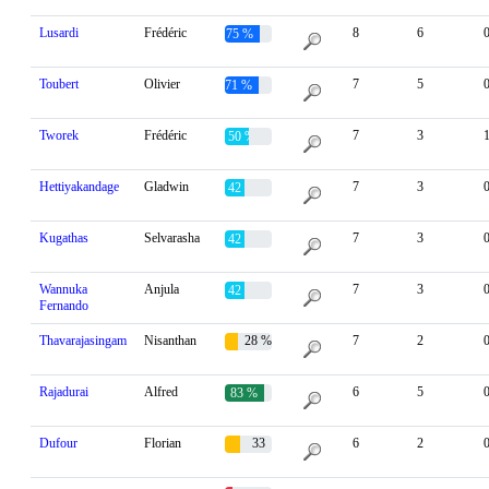
Lusardi
Frédéric
8
6
75 %
Toubert
Olivier
7
5
71 %
Tworek
Frédéric
7
3
50 %
Hettiyakandage
Gladwin
7
3
42 %
Kugathas
Selvarasha
7
3
42 %
Wannuka
Anjula
7
3
42 %
Fernando
Thavarajasingam
Nisanthan
28 %
7
2
Rajadurai
Alfred
6
5
83 %
Dufour
Florian
33
6
2
%