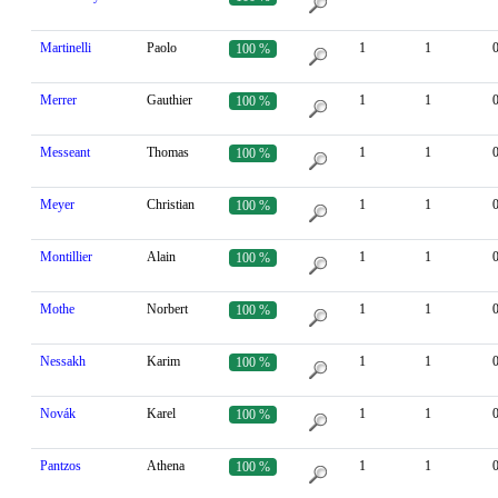
Martinelli
Paolo
1
1
100 %
Merrer
Gauthier
1
1
100 %
Messeant
Thomas
1
1
100 %
Meyer
Christian
1
1
100 %
Montillier
Alain
1
1
100 %
Mothe
Norbert
1
1
100 %
Nessakh
Karim
1
1
100 %
Novák
Karel
1
1
100 %
Pantzos
Athena
1
1
100 %