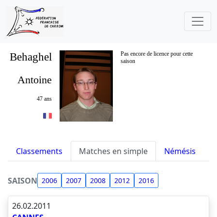
Behaghel
Pas encore de licence pour cette
saison
Antoine
47 ans
Classements
Matches en simple
Némésis
S
SAISON
2006
2007
2008
2012
2016
26.02.2011