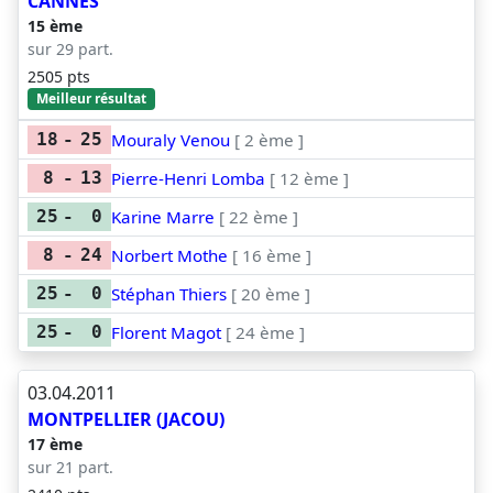
CANNES
15 ème
sur 29 part.
2505 pts
Meilleur résultat
Mouraly Venou
[ 2 ème ]
18
-
25
Pierre-Henri Lomba
[ 12 ème ]
8
-
13
Karine Marre
[ 22 ème ]
25
-
0
Norbert Mothe
[ 16 ème ]
8
-
24
Stéphan Thiers
[ 20 ème ]
25
-
0
Florent Magot
[ 24 ème ]
25
-
0
03.04.2011
MONTPELLIER (JACOU)
17 ème
sur 21 part.