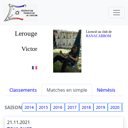
Lerouge
Licencié au club de
RANACARROM
Victor
Classements
Matches en simple
Némésis
S
SAISON
2014
2015
2016
2017
2018
2019
2020
2
21.11.2021