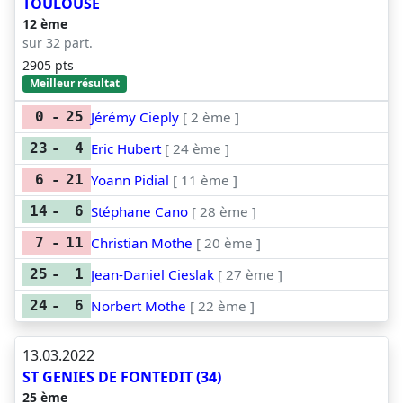
TOULOUSE
12 ème
sur 32 part.
2905 pts
Meilleur résultat
Jérémy Cieply
[ 2 ème ]
0
-
25
Eric Hubert
[ 24 ème ]
23
-
4
Yoann Pidial
[ 11 ème ]
6
-
21
Stéphane Cano
[ 28 ème ]
14
-
6
Christian Mothe
[ 20 ème ]
7
-
11
Jean-Daniel Cieslak
[ 27 ème ]
25
-
1
Norbert Mothe
[ 22 ème ]
24
-
6
13.03.2022
ST GENIES DE FONTEDIT (34)
25 ème