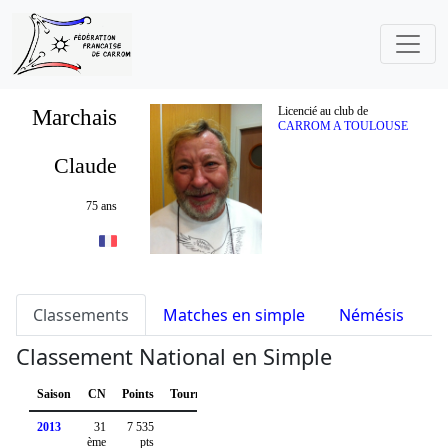
Marchais
Licencié au club de
CARROM A TOULOUSE
Claude
75 ans
Classements
Matches en simple
Némésis
S
Classement National en Simple
Saison
CN
Points
Tournois
2013
31
7 535
ème
pts