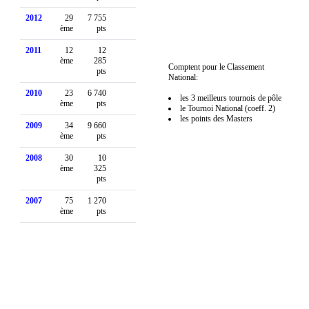
2012
29
7 755
ème
pts
2011
12
12
ème
285
Comptent pour le Classement
pts
National:
2010
23
6 740
les 3 meilleurs tournois de pôle
ème
pts
le Tournoi National (coeff. 2)
les points des Masters
2009
34
9 660
ème
pts
2008
30
10
ème
325
pts
2007
75
1 270
ème
pts