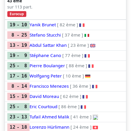
43 ème
sur 113 part.
Eurocup
Yanik Brunet
[ 82 ème ]
19
-
10
Stefano Stucchi
[ 37 ème ]
8
-
25
Abdul Sattar Khan
[ 23 ème ]
13
-
19
Stéphane Cano
[ 77 ème ]
19
-
9
Pierre Boulanger
[ 88 ème ]
25
-
8
Wolfgang Peter
[ 10 ème ]
17
-
16
Francisco Menezes
[ 36 ème ]
8
-
14
David Moreau
[ 62 ème ]
15
-
19
Eric Courtoud
[ 86 ème ]
25
-
8
Tufail Ahmed Malik
[ 41 ème ]
23
-
13
Lorenzo Hürlimann
[ 24 ème ]
12
-
18