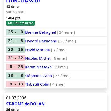
LYON - CHASSIEU
13 ème
sur 48 part.
1404 pts
Meilleur résultat
Etienne Behaghel
[ 34 ème ]
25
-
0
Honoré Babilonne
[ 20 ème ]
21
-
8
David Moreau
[ 7 ème ]
20
-
16
Nicolas Michel
[ 6 ème ]
21
-
22
Karim Nessakh
[ 2 ème ]
6
-
25
Stéphane Cano
[ 27 ème ]
18
-
8
Thibault Colin
[ 4 ème ]
8
-
13
01.07.2006
ST-ROME de DOLAN
86 ème