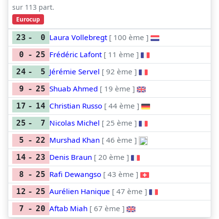
sur 113 part.
Eurocup
Laura Vollebregt
[ 100 ème ]
23
-
0
Frédéric Lafont
[ 11 ème ]
0
-
25
Jérémie Servel
[ 92 ème ]
24
-
5
Shuab Ahmed
[ 19 ème ]
9
-
25
Christian Russo
[ 44 ème ]
17
-
14
Nicolas Michel
[ 25 ème ]
25
-
7
Murshad Khan
[ 46 ème ]
5
-
22
Denis Braun
[ 20 ème ]
14
-
23
Rafi Dewangso
[ 43 ème ]
8
-
25
Aurélien Hanique
[ 47 ème ]
12
-
25
Aftab Miah
[ 67 ème ]
7
-
20