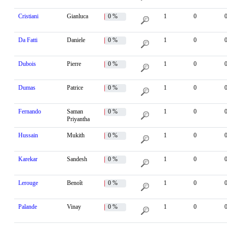
Cristiani
Gianluca
0 %
1
0
Da Fatti
Daniele
0 %
1
0
Dubois
Pierre
0 %
1
0
Dumas
Patrice
0 %
1
0
Fernando
Saman
0 %
1
0
Priyantha
Hussain
Mukith
0 %
1
0
Karekar
Sandesh
0 %
1
0
Lerouge
Benoît
0 %
1
0
Palande
Vinay
0 %
1
0