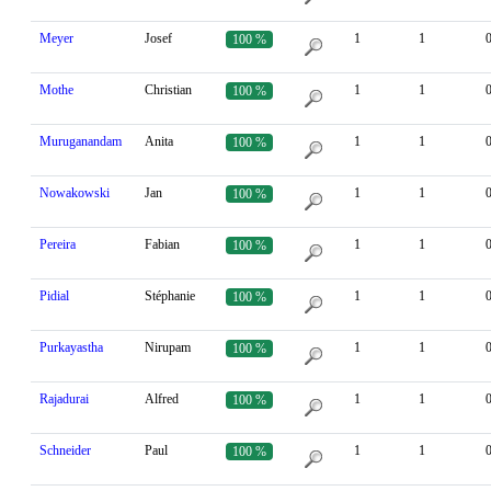
Meyer
Josef
1
1
100 %
Mothe
Christian
1
1
100 %
Muruganandam
Anita
1
1
100 %
Nowakowski
Jan
1
1
100 %
Pereira
Fabian
1
1
100 %
Pidial
Stéphanie
1
1
100 %
Purkayastha
Nirupam
1
1
100 %
Rajadurai
Alfred
1
1
100 %
Schneider
Paul
1
1
100 %