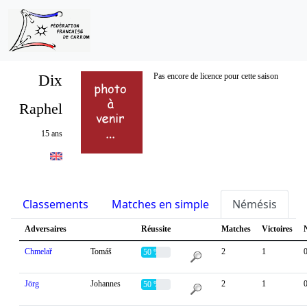
Dix
Pas encore de licence pour cette saison
Raphel
15 ans
Classements
Matches en simple
Némésis
S
Adversaires
Réussite
Matches
Victoires
Chmelař
Tomáš
2
1
50 %
Jörg
Johannes
2
1
50 %