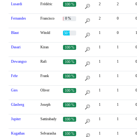
Lusardi
Frédéric
2
2
100 %
Fernandes
Francisco
0 %
2
0
Blaut
Witold
1
0
50 %
Dasari
Kiran
1
1
100 %
Dewangso
Rafi
1
1
100 %
Fehr
Frank
1
1
100 %
Gies
Oliver
1
1
100 %
Glasberg
Joseph
1
1
100 %
Jupiter
Sattirabady
1
1
100 %
Kugathas
Selvarasha
1
1
100 %