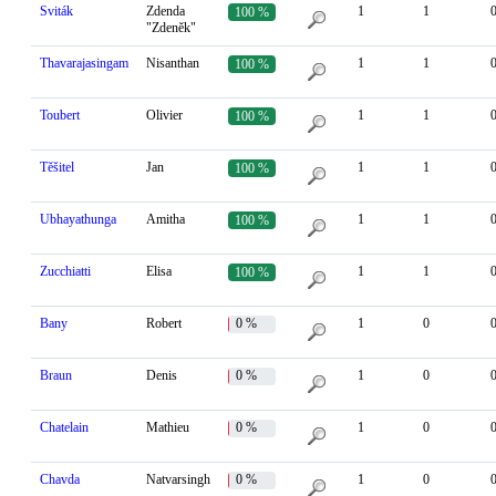
Sviták
Zdenda
1
1
100 %
"Zdeněk"
Thavarajasingam
Nisanthan
1
1
100 %
Toubert
Olivier
1
1
100 %
Těšitel
Jan
1
1
100 %
Ubhayathunga
Amitha
1
1
100 %
Zucchiatti
Elisa
1
1
100 %
Bany
Robert
0 %
1
0
Braun
Denis
0 %
1
0
Chatelain
Mathieu
0 %
1
0
Chavda
Natvarsingh
0 %
1
0