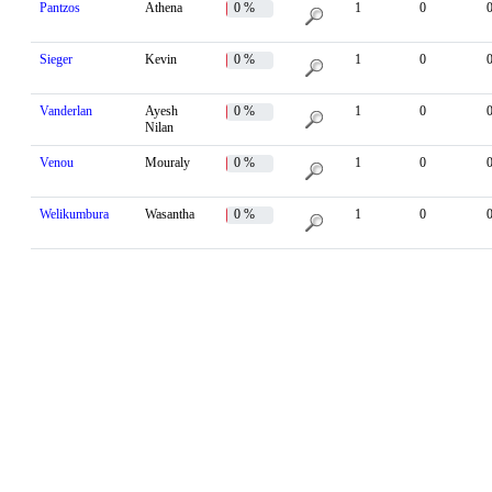
Pantzos
Athena
0 %
1
0
Sieger
Kevin
0 %
1
0
Vanderlan
Ayesh
0 %
1
0
Nilan
Venou
Mouraly
0 %
1
0
Welikumbura
Wasantha
0 %
1
0