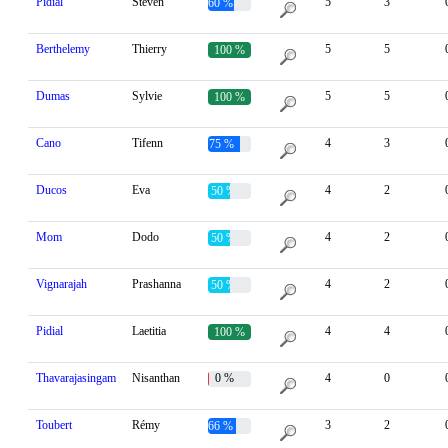
Pidial
Steven
5
3
60 %
Berthelemy
Thierry
5
5
100 %
Dumas
Sylvie
5
5
100 %
Cano
Tifenn
4
3
75 %
Ducos
Eva
4
2
50 %
Mom
Dodo
4
2
50 %
Vignarajah
Prashanna
4
2
50 %
Pidial
Laetitia
4
4
100 %
Thavarajasingam
Nisanthan
0 %
4
0
Toubert
Rémy
3
2
66 %