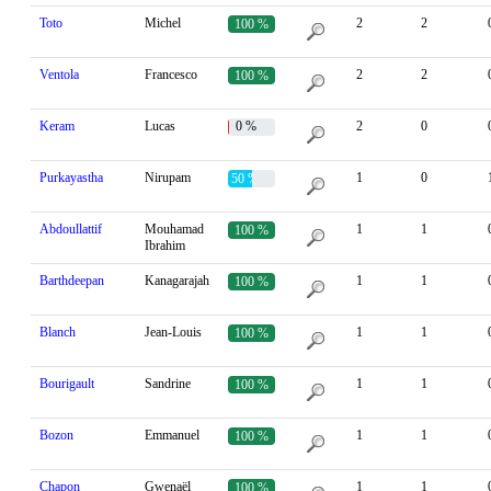
Toto
Michel
2
2
100 %
Ventola
Francesco
2
2
100 %
Keram
Lucas
0 %
2
0
Purkayastha
Nirupam
1
0
50 %
Abdoullattif
Mouhamad
1
1
100 %
Ibrahim
Barthdeepan
Kanagarajah
1
1
100 %
Blanch
Jean-Louis
1
1
100 %
Bourigault
Sandrine
1
1
100 %
Bozon
Emmanuel
1
1
100 %
Chapon
Gwenaël
1
1
100 %