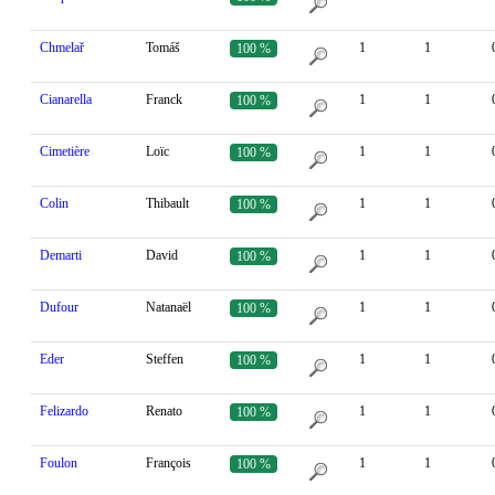
Chmelař
Tomáš
1
1
100 %
Cianarella
Franck
1
1
100 %
Cimetière
Loïc
1
1
100 %
Colin
Thibault
1
1
100 %
Demarti
David
1
1
100 %
Dufour
Natanaël
1
1
100 %
Eder
Steffen
1
1
100 %
Felizardo
Renato
1
1
100 %
Foulon
François
1
1
100 %