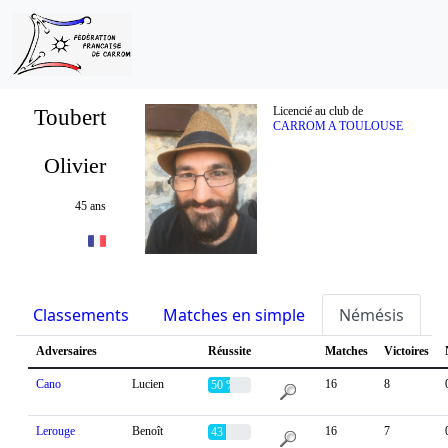
Toubert
Licencié au club de
CARROM A TOULOUSE
Olivier
45 ans
Classements
Matches en simple
Némésis
S
Adversaires
Réussite
Matches
Victoires
Cano
Lucien
16
8
50 %
Lerouge
Benoît
16
7
43 %