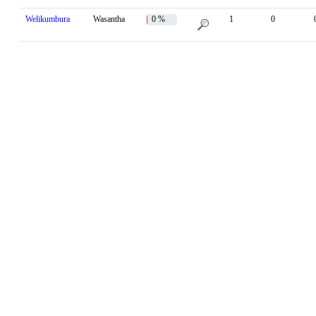
Welikumbura
Wasantha
0 %
1
0