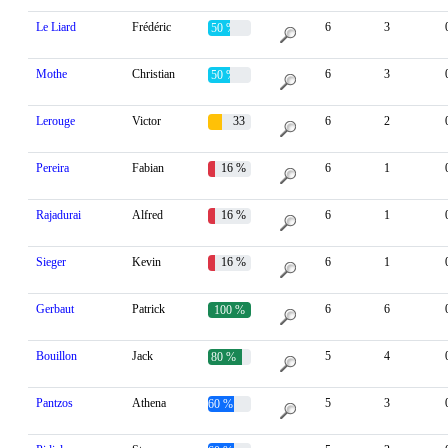
Le Liard
Frédéric
6
3
50 %
Mothe
Christian
6
3
50 %
Lerouge
Victor
33
6
2
%
Pereira
Fabian
16 %
6
1
Rajadurai
Alfred
16 %
6
1
Sieger
Kevin
16 %
6
1
Gerbaut
Patrick
6
6
100 %
Bouillon
Jack
5
4
80 %
Pantzos
Athena
5
3
60 %