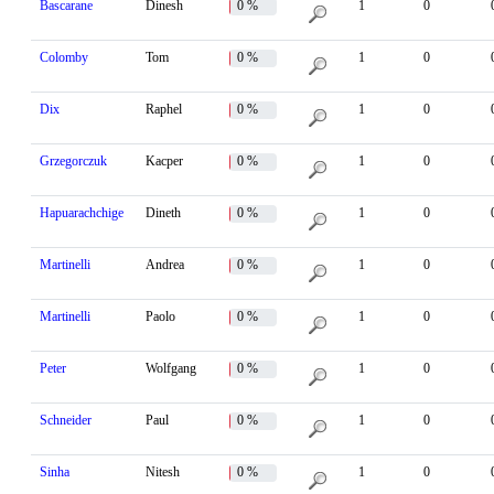
Bascarane
Dinesh
0 %
1
0
Colomby
Tom
0 %
1
0
Dix
Raphel
0 %
1
0
Grzegorczuk
Kacper
0 %
1
0
Hapuarachchige
Dineth
0 %
1
0
Martinelli
Andrea
0 %
1
0
Martinelli
Paolo
0 %
1
0
Peter
Wolfgang
0 %
1
0
Schneider
Paul
0 %
1
0
Sinha
Nitesh
0 %
1
0