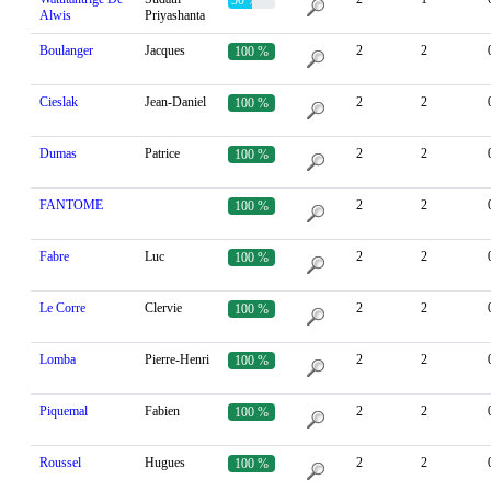
Alwis
Priyashanta
Boulanger
Jacques
2
2
100 %
Cieslak
Jean-Daniel
2
2
100 %
Dumas
Patrice
2
2
100 %
FANTOME
2
2
100 %
Fabre
Luc
2
2
100 %
Le Corre
Clervie
2
2
100 %
Lomba
Pierre-Henri
2
2
100 %
Piquemal
Fabien
2
2
100 %
Roussel
Hugues
2
2
100 %