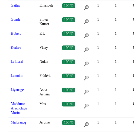
Gaifas
Emanuele
1
1
100 %
Gunde
Shiva
1
1
100 %
Kumar
Hubert
Eric
1
1
100 %
Kedare
Vinay
1
1
100 %
Le Liard
Nolan
1
1
100 %
Lemoine
Frédéric
1
1
100 %
Liyanage
Asha
1
1
100 %
Ashani
Madduma
Max
1
1
100 %
Arachchige
Morin
Malbrancq
Jérôme
1
1
100 %