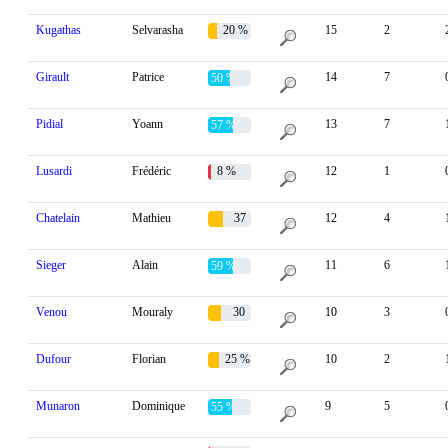
Kugathas
Selvarasha
20 %
15
2
Girault
Patrice
14
7
50 %
Pidial
Yoann
13
7
57 %
Lusardi
Frédéric
8 %
12
1
Chatelain
Mathieu
37
12
4
%
Sieger
Alain
11
6
59 %
Venou
Mouraly
30
10
3
%
Dufour
Florian
25 %
10
2
Munaron
Dominique
9
5
55 %