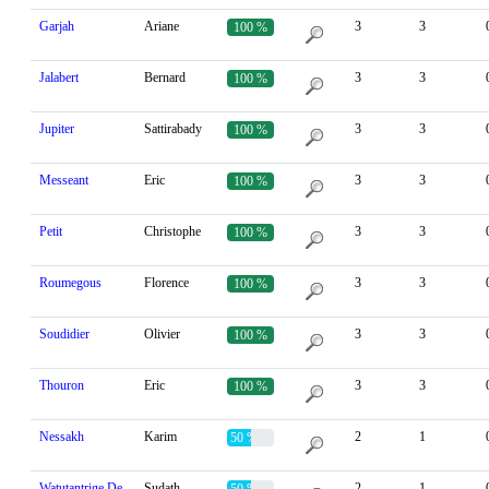
Garjah
Ariane
3
3
100 %
Jalabert
Bernard
3
3
100 %
Jupiter
Sattirabady
3
3
100 %
Messeant
Eric
3
3
100 %
Petit
Christophe
3
3
100 %
Roumegous
Florence
3
3
100 %
Soudidier
Olivier
3
3
100 %
Thouron
Eric
3
3
100 %
Nessakh
Karim
2
1
50 %
Watutantrige De
Sudath
2
1
50 %