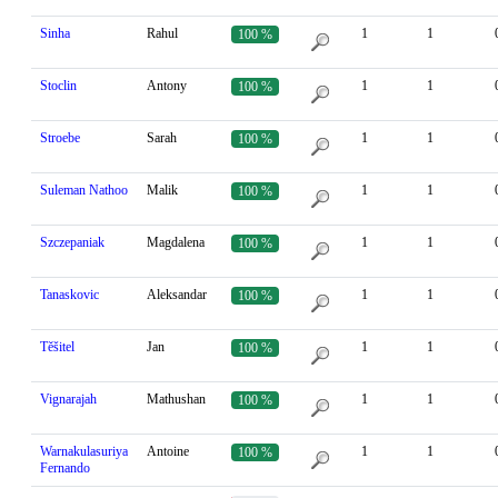
Sinha
Rahul
1
1
100 %
Stoclin
Antony
1
1
100 %
Stroebe
Sarah
1
1
100 %
Suleman Nathoo
Malik
1
1
100 %
Szczepaniak
Magdalena
1
1
100 %
Tanaskovic
Aleksandar
1
1
100 %
Těšitel
Jan
1
1
100 %
Vignarajah
Mathushan
1
1
100 %
Warnakulasuriya
Antoine
1
1
100 %
Fernando