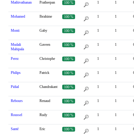
Mathivathanan
Pratheepan
1
1
100 %
Mohamed
Ibrahime
1
1
100 %
Monti
Gaby
1
1
100 %
Mudali
Gaveen
1
1
100 %
Mahipala
Perez
Christophe
1
1
100 %
Philips
Patrick
1
1
100 %
Pidial
Chandrakant
1
1
100 %
Rebours
Renaud
1
1
100 %
Roussel
Rudy
1
1
100 %
Santé
Eric
1
1
100 %