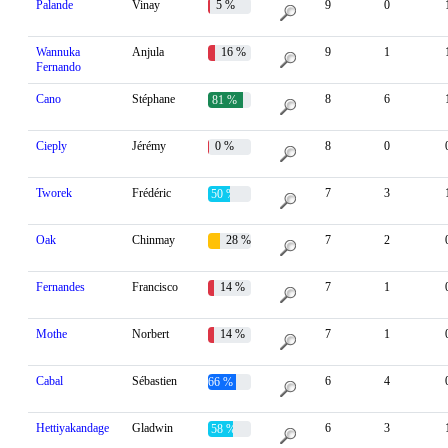
Palande
Vinay
5 %
9
0
Wannuka
Anjula
16 %
9
1
Fernando
Cano
Stéphane
8
6
81 %
Cieply
Jérémy
0 %
8
0
Tworek
Frédéric
7
3
50 %
Oak
Chinmay
28 %
7
2
Fernandes
Francisco
14 %
7
1
Mothe
Norbert
14 %
7
1
Cabal
Sébastien
6
4
66 %
Hettiyakandage
Gladwin
6
3
58 %