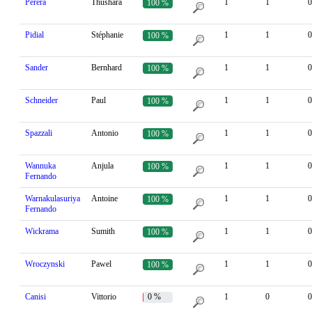
Perera
Thushara
1
1
0
100 %
Pidial
Stéphanie
1
1
0
100 %
Sander
Bernhard
1
1
0
100 %
Schneider
Paul
1
1
0
100 %
Spazzali
Antonio
1
1
0
100 %
Wannuka
Anjula
1
1
0
100 %
Fernando
Warnakulasuriya
Antoine
1
1
0
100 %
Fernando
Wickrama
Sumith
1
1
0
100 %
Wroczynski
Pawel
1
1
0
100 %
Canisi
Vittorio
0 %
1
0
0