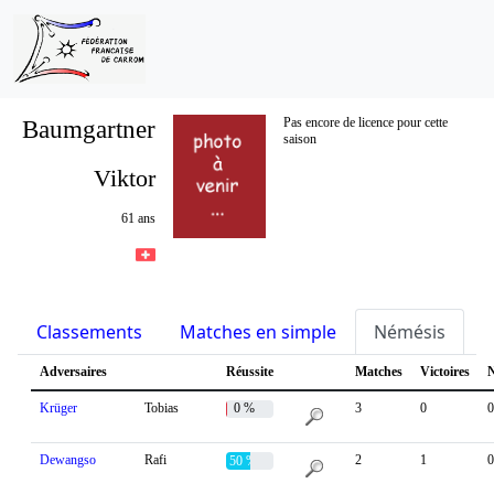
Baumgartner
Pas encore de licence pour cette
saison
Viktor
61 ans
Classements
Matches en simple
Némésis
S
Adversaires
Réussite
Matches
Victoires
N
Krüger
Tobias
0 %
3
0
0
Dewangso
Rafi
2
1
0
50 %