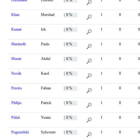
Hürlimann
Lorenzo
0 %
1
0
0
Khan
Murshad
0 %
1
0
0
Kumar
Ish
0 %
1
0
0
Martinelli
Paolo
0 %
1
0
0
Mumit
Abdul
0 %
1
0
0
Novák
Karel
0 %
1
0
0
Pereira
Fabian
0 %
1
0
0
Philips
Patrick
0 %
1
0
0
Pidial
Yoann
0 %
1
0
0
Pogorzelski
Sylwester
0 %
1
0
0