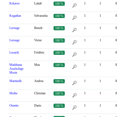
Krkavec
Lukáš
1
1
0
100 %
Kugathas
Selvarasha
1
1
0
100 %
Lerouge
Benoît
1
1
0
100 %
Lerouge
Victor
1
1
0
100 %
Lusardi
Frédéric
1
1
0
100 %
Madduma
Max
1
1
0
100 %
Arachchige
Morin
Martinelli
Andrea
1
1
0
100 %
Mothe
Christian
1
1
0
100 %
Ometto
Dario
1
1
0
100 %