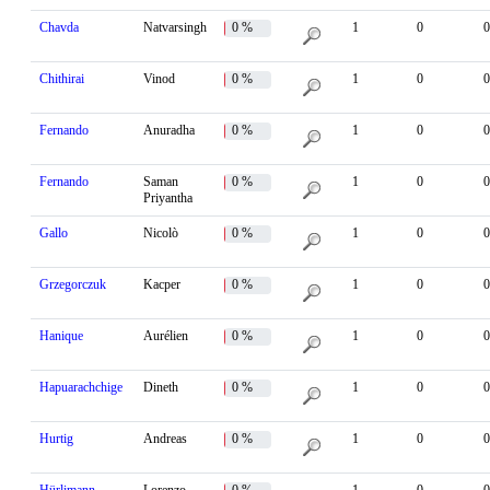
Chavda
Natvarsingh
0 %
1
0
0
Chithirai
Vinod
0 %
1
0
0
Fernando
Anuradha
0 %
1
0
0
Fernando
Saman
0 %
1
0
0
Priyantha
Gallo
Nicolò
0 %
1
0
0
Grzegorczuk
Kacper
0 %
1
0
0
Hanique
Aurélien
0 %
1
0
0
Hapuarachchige
Dineth
0 %
1
0
0
Hurtig
Andreas
0 %
1
0
0