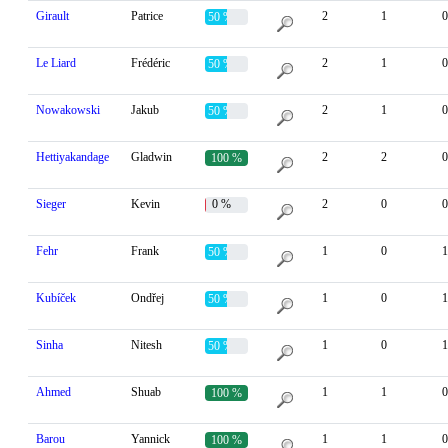
Girault
Patrice
2
1
0
50 %
Le Liard
Frédéric
2
1
0
50 %
Nowakowski
Jakub
2
1
0
50 %
Hettiyakandage
Gladwin
2
2
0
100 %
Sieger
Kevin
0 %
2
0
0
Fehr
Frank
1
0
1
50 %
Kubíček
Ondřej
1
0
1
50 %
Sinha
Nitesh
1
0
1
50 %
Ahmed
Shuab
1
1
0
100 %
Barou
Yannick
1
1
0
100 %