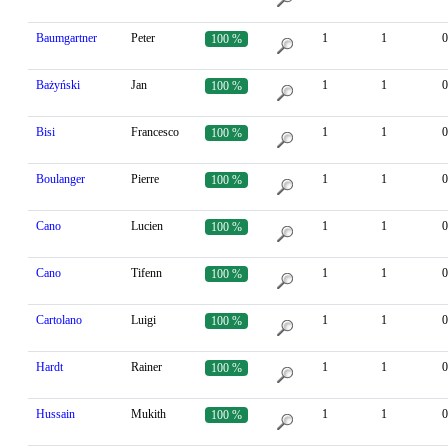
Baumgartner
Peter
1
1
0
100 %
Bażyński
Jan
1
1
0
100 %
Bisi
Francesco
1
1
0
100 %
Boulanger
Pierre
1
1
0
100 %
Cano
Lucien
1
1
0
100 %
Cano
Tifenn
1
1
0
100 %
Cartolano
Luigi
1
1
0
100 %
Hardt
Rainer
1
1
0
100 %
Hussain
Mukith
1
1
0
100 %