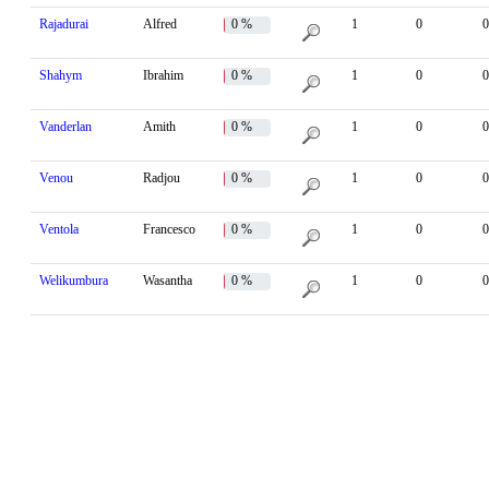
Rajadurai
Alfred
0 %
1
0
0
Shahym
Ibrahim
0 %
1
0
0
Vanderlan
Amith
0 %
1
0
0
Venou
Radjou
0 %
1
0
0
Ventola
Francesco
0 %
1
0
0
Welikumbura
Wasantha
0 %
1
0
0