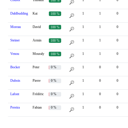
Cousot
Thibault
1
1
0
100 %
Dahlbudding
Kai
1
1
0
100 %
Moreau
David
1
1
0
100 %
Steiner
Armin
1
1
0
100 %
Venou
Mouraly
1
1
0
100 %
Bocker
Peter
0 %
1
0
0
Dubois
Pierre
0 %
1
0
0
Lafont
Frédéric
0 %
1
0
0
Pereira
Fabian
0 %
1
0
0