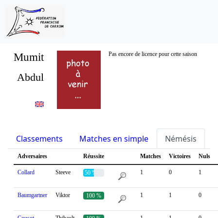
Mumit
Pas encore de licence pour cette saison
Abdul
Classements
Matches en simple
Némésis
S
Adversaires
Réussite
Matches
Victoires
Nuls
Collard
Steeve
1
0
1
50 %
Baumgartner
Viktor
1
1
0
100 %