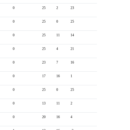
0
25
2
23
0
25
0
25
0
25
11
14
0
25
4
21
0
23
7
16
0
17
16
1
0
25
0
25
0
13
11
2
0
20
16
4