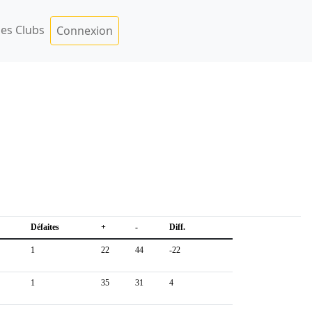
es Clubs
Connexion
Défaites
+
-
Diff.
1
22
44
-22
1
35
31
4