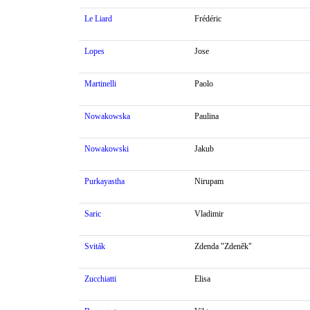
Le Liard
Frédéric
Lopes
Jose
Martinelli
Paolo
Nowakowska
Paulina
Nowakowski
Jakub
Purkayastha
Nirupam
Saric
Vladimir
Sviták
Zdenda "Zdeněk"
Zucchiatti
Elisa