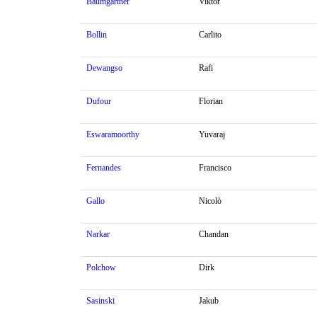
Baumgartner
Viktor
Bollin
Carlito
Dewangso
Rafi
Dufour
Florian
Eswaramoorthy
Yuvaraj
Fernandes
Francisco
Gallo
Nicolò
Narkar
Chandan
Polchow
Dirk
Sasinski
Jakub