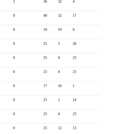
1
36
32
4
0
49
32
17
0
19
19
0
0
25
5
20
0
25
0
25
0
25
0
25
0
17
16
1
0
25
1
24
0
25
0
25
0
25
12
13