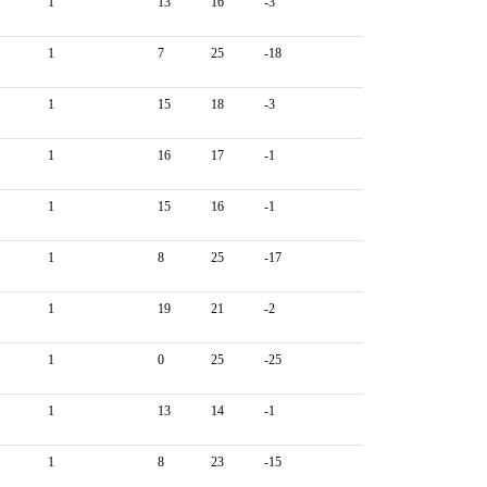
1
13
16
-3
1
7
25
-18
1
15
18
-3
1
16
17
-1
1
15
16
-1
1
8
25
-17
1
19
21
-2
1
0
25
-25
1
13
14
-1
1
8
23
-15