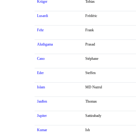
Krüger
Tobias
Lusardi
Frédéric
Fehr
Frank
Aluthgama
Prasad
Cano
Stéphane
Eder
Steffen
Islam
MD Nazrul
Janßen
Thomas
Jupiter
Sattirabady
Kumar
Ish