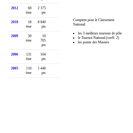
2012
60
2 375
ème
pts
Comptent pour le Classement
2010
18
8 840
National:
ème
pts
les 3 meilleurs tournois de pôle
2009
30
10
le Tournoi National (coeff. 2)
ème
705
les points des Masters
pts
2006
131
104
ème
pts
2005
110
1 446
ème
pts