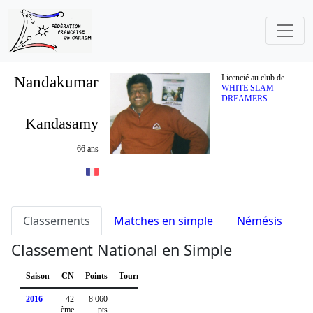
Nandakumar
Licencié au club de
WHITE SLAM
DREAMERS
Kandasamy
66 ans
Classements
Matches en simple
Némésis
S
Classement National en Simple
Saison
CN
Points
Tournois
2016
42
8 060
ème
pts