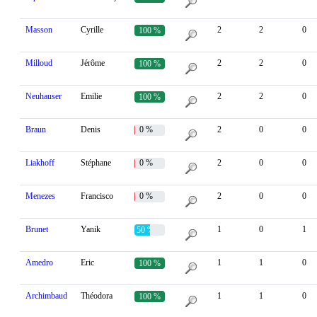
Masson
Cyrille
2
2
0
100 %
Milloud
Jérôme
2
2
0
100 %
Neuhauser
Emilie
2
2
0
100 %
Braun
Denis
0 %
2
0
0
Liakhoff
Stéphane
0 %
2
0
0
Menezes
Francisco
0 %
2
0
0
Brunet
Yanik
1
0
1
50 %
Amedro
Eric
1
1
0
100 %
Archimbaud
Théodora
1
1
0
100 %