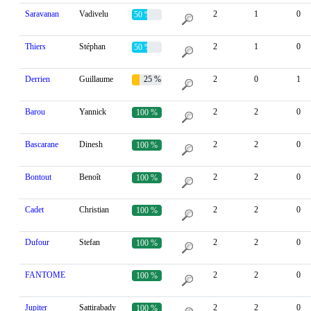
Saravanan
Vadivelu
2
1
0
50 %
Thiers
Stéphan
2
1
0
50 %
Derrien
Guillaume
25 %
2
0
1
Barou
Yannick
2
2
0
100 %
Bascarane
Dinesh
2
2
0
100 %
Bontout
Benoît
2
2
0
100 %
Cadet
Christian
2
2
0
100 %
Dufour
Stefan
2
2
0
100 %
FANTOME
2
2
0
100 %
Jupiter
Sattirabady
2
2
0
100 %