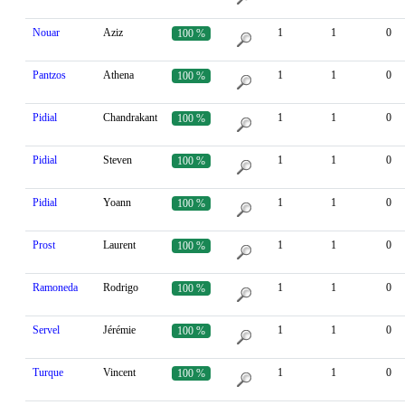
Nouar
Aziz
1
1
0
100 %
Pantzos
Athena
1
1
0
100 %
Pidial
Chandrakant
1
1
0
100 %
Pidial
Steven
1
1
0
100 %
Pidial
Yoann
1
1
0
100 %
Prost
Laurent
1
1
0
100 %
Ramoneda
Rodrigo
1
1
0
100 %
Servel
Jérémie
1
1
0
100 %
Turque
Vincent
1
1
0
100 %