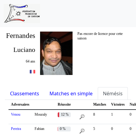
Fernandes
Pas encore de licence pour cette
saison
Luciano
64 ans
Classements
Matches en simple
Némésis
S
Adversaires
Réussite
Matches
Victoires
Nul
Venou
Mouraly
12 %
8
1
0
Pereira
Fabian
0 %
5
0
0