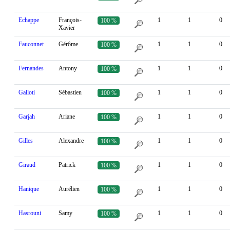
Echappe
François-
1
1
0
100 %
Xavier
Fauconnet
Gérôme
1
1
0
100 %
Fernandes
Antony
1
1
0
100 %
Galloti
Sébastien
1
1
0
100 %
Garjah
Ariane
1
1
0
100 %
Gilles
Alexandre
1
1
0
100 %
Giraud
Patrick
1
1
0
100 %
Hanique
Aurélien
1
1
0
100 %
Hasrouni
Samy
1
1
0
100 %