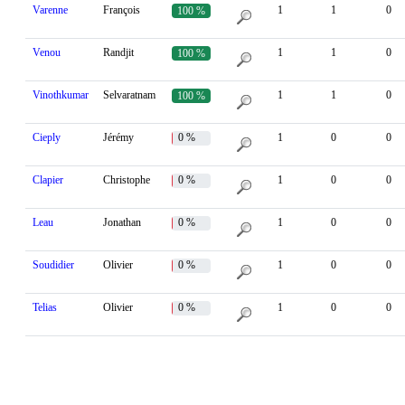
Varenne
François
1
1
0
100 %
Venou
Randjit
1
1
0
100 %
Vinothkumar
Selvaratnam
1
1
0
100 %
Cieply
Jérémy
0 %
1
0
0
Clapier
Christophe
0 %
1
0
0
Leau
Jonathan
0 %
1
0
0
Soudidier
Olivier
0 %
1
0
0
Telias
Olivier
0 %
1
0
0