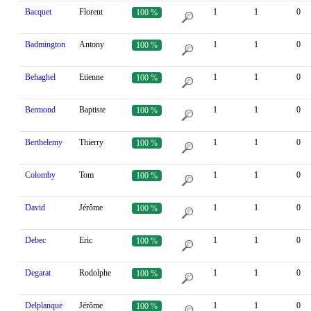
Bacquet
Florent
1
1
0
100 %
Badmington
Antony
1
1
0
100 %
Behaghel
Etienne
1
1
0
100 %
Bermond
Baptiste
1
1
0
100 %
Berthelemy
Thierry
1
1
0
100 %
Colomby
Tom
1
1
0
100 %
David
Jérôme
1
1
0
100 %
Debec
Eric
1
1
0
100 %
Degarat
Rodolphe
1
1
0
100 %
Delplanque
Jérôme
1
1
0
100 %