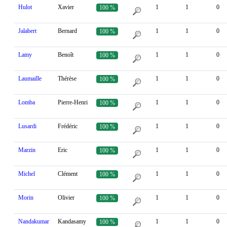
Hulot
Xavier
1
1
0
100 %
Jalabert
Bernard
1
1
0
100 %
Lamy
Benoît
1
1
0
100 %
Laumaille
Thérèse
1
1
0
100 %
Lomba
Pierre-Henri
1
1
0
100 %
Lusardi
Frédéric
1
1
0
100 %
Marzin
Eric
1
1
0
100 %
Michel
Clément
1
1
0
100 %
Morin
Olivier
1
1
0
100 %
Nandakumar
Kandasamy
1
1
0
100 %