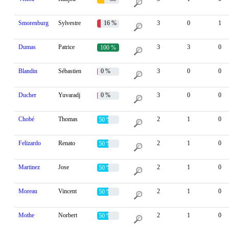
%
Smorenburg
Sylvestre
16 %
3
0
1
Dumas
Patrice
3
3
0
100 %
Blandin
Sébastien
0 %
3
0
0
Ducher
Yuvaradj
0 %
3
0
0
Chobé
Thomas
2
1
0
50 %
Felizardo
Renato
2
1
0
50 %
Martinez
Jose
2
1
0
50 %
Moreau
Vincent
2
1
0
50 %
Mothe
Norbert
2
1
0
50 %