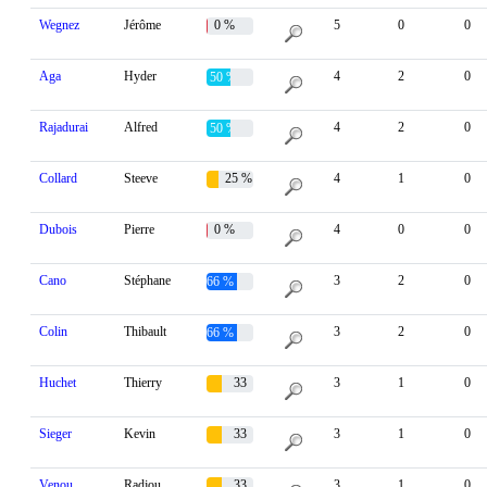
Wegnez
Jérôme
0 %
5
0
0
Aga
Hyder
4
2
0
50 %
Rajadurai
Alfred
4
2
0
50 %
Collard
Steeve
25 %
4
1
0
Dubois
Pierre
0 %
4
0
0
Cano
Stéphane
3
2
0
66 %
Colin
Thibault
3
2
0
66 %
Huchet
Thierry
33
3
1
0
%
Sieger
Kevin
33
3
1
0
%
Venou
Radjou
33
3
1
0