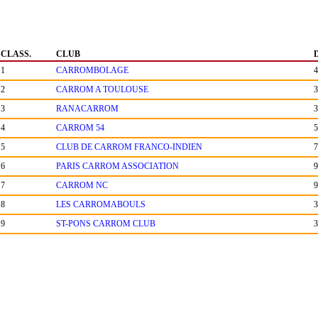
CLASS.
CLUB
1
CARROMBOLAGE
4
2
CARROM A TOULOUSE
3
3
RANACARROM
3
4
CARROM 54
5
5
CLUB DE CARROM FRANCO-INDIEN
7
6
PARIS CARROM ASSOCIATION
9
7
CARROM NC
9
8
LES CARROMABOULS
3
9
ST-PONS CARROM CLUB
3