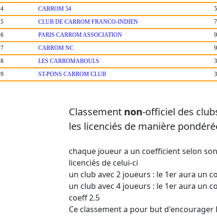
4
CARROM 54
5
5
CLUB DE CARROM FRANCO-INDIEN
7
6
PARIS CARROM ASSOCIATION
9
7
CARROM NC
9
8
LES CARROMABOULS
3
9
ST-PONS CARROM CLUB
3
Classement
non
-officiel des clu
les licenciés de manière pondérée
chaque joueur a un coefficient selon so
licenciés de celui-ci
un club avec 2 joueurs : le 1er aura un co
un club avec 4 joueurs : le 1er aura un co
coeff 2.5
Ce classement a pour but d'encourager l