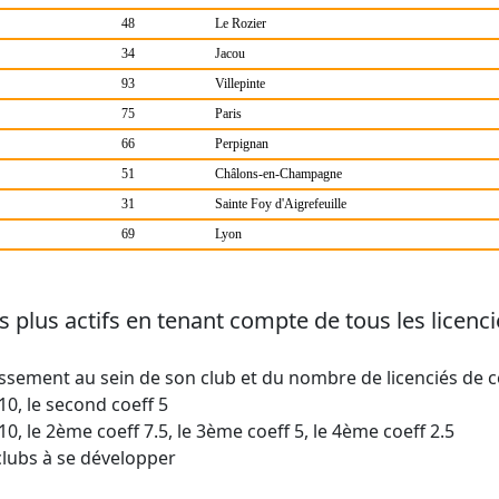
48
Le Rozier
34
Jacou
93
Villepinte
75
Paris
66
Perpignan
51
Châlons-en-Champagne
31
Sainte Foy d'Aigrefeuille
69
Lyon
les plus actifs en tenant compte de tous les licen
ssement au sein de son club et du nombre de licenciés de ce
10, le second coeff 5
10, le 2ème coeff 7.5, le 3ème coeff 5, le 4ème coeff 2.5
clubs à se développer