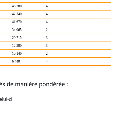
45 280
4
42 540
4
41 670
4
34 065
2
20 715
3
12 200
3
10 140
2
6 440
4
ciés de manière pondérée :
lui-ci