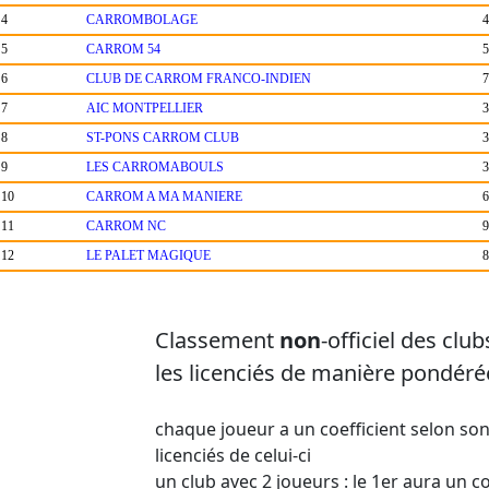
4
CARROMBOLAGE
4
5
CARROM 54
5
6
CLUB DE CARROM FRANCO-INDIEN
7
7
AIC MONTPELLIER
3
8
ST-PONS CARROM CLUB
3
9
LES CARROMABOULS
3
10
CARROM A MA MANIERE
6
11
CARROM NC
9
12
LE PALET MAGIQUE
8
Classement
non
-officiel des clu
les licenciés de manière pondérée
chaque joueur a un coefficient selon so
licenciés de celui-ci
un club avec 2 joueurs : le 1er aura un co