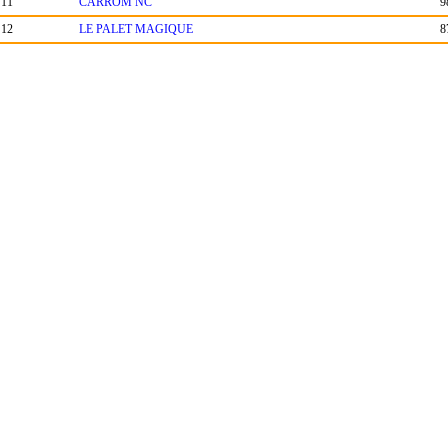
11
CARROM NC
9
12
LE PALET MAGIQUE
8