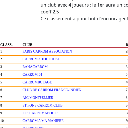
un club avec 4 joueurs : le 1er aura un co
coeff 2.5
Ce classement a pour but d'encourager l
CLASS.
CLUB
D
1
PARIS CARROM ASSOCIATION
9
2
CARROM A TOULOUSE
3
3
RANACARROM
3
4
CARROM 54
5
5
CARROMBOLAGE
4
6
CLUB DE CARROM FRANCO-INDIEN
7
7
AIC MONTPELLIER
3
8
ST-PONS CARROM CLUB
3
9
LES CARROMABOULS
3
10
CARROM A MA MANIERE
6