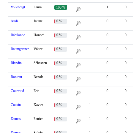
Vollebregt
Laura
1
1
0
100 %
Audi
Jaume
0 %
1
0
0
Babilonne
Honoré
0 %
1
0
0
Baumgartner
Viktor
0 %
1
0
0
Blandin
Sébastien
0 %
1
0
0
Bontout
Benoît
0 %
1
0
0
Courtoud
Eric
0 %
1
0
0
Cousin
Xavier
0 %
1
0
0
Dumas
Patrice
0 %
1
0
0
Dumas
Sylvie
0 %
1
0
0