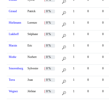
Giraud
Patrick
0 %
1
0
0
Hürlimann
Lorenzo
0 %
1
0
0
Liakhoff
Stéphane
0 %
1
0
0
Marzin
Eric
0 %
1
0
0
Mothe
Norbert
0 %
1
0
0
Smorenburg
Sylvestre
0 %
1
0
0
Torra
Joan
0 %
1
0
0
Wegnez
Jérôme
0 %
1
0
0