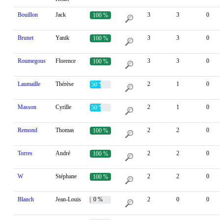
Bouillon
Jack
3
3
0
100 %
Brunet
Yanik
3
3
0
100 %
Roumegous
Florence
3
3
0
100 %
Laumaille
Thérèse
2
1
0
50 %
Masson
Cyrille
2
1
0
50 %
Remond
Thomas
2
2
0
100 %
Torres
André
2
2
0
100 %
W
Stéphane
2
2
0
100 %
Blanch
Jean-Louis
0 %
2
0
0