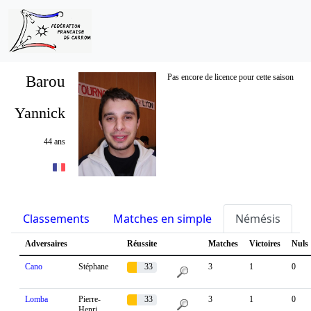
Barou
Pas encore de licence pour cette saison
Yannick
44 ans
Classements
Matches en simple
Némésis
S
Adversaires
Réussite
Matches
Victoires
Nuls
Cano
Stéphane
33
3
1
0
%
Lomba
Pierre-
33
3
1
0
Henri
%