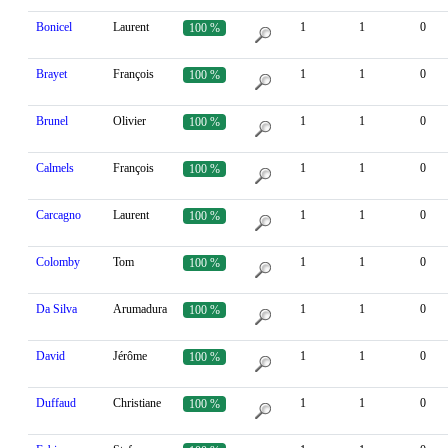
Bonicel
Laurent
1
1
0
100 %
Brayet
François
1
1
0
100 %
Brunel
Olivier
1
1
0
100 %
Calmels
François
1
1
0
100 %
Carcagno
Laurent
1
1
0
100 %
Colomby
Tom
1
1
0
100 %
Da Silva
Arumadura
1
1
0
100 %
David
Jérôme
1
1
0
100 %
Duffaud
Christiane
1
1
0
100 %