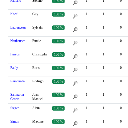
Fabiano
Stefano
1
1
0
100 %
Kopf
Guy
1
1
0
100 %
Laurenceau
Sylvain
1
1
0
100 %
Neuhauser
Emilie
1
1
0
100 %
Passos
Christophe
1
1
0
100 %
Pauly
Boris
1
1
0
100 %
Ramoneda
Rodrigo
1
1
0
100 %
Sanmartin
Joan
1
1
0
100 %
Garcia
Manuel
Sieger
Alain
1
1
0
100 %
Simon
Maxime
1
1
0
100 %