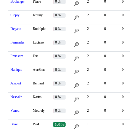
Boulanger
Pierre
0 %
2
0
0
Cieply
Jérémy
0 %
2
0
0
Degarat
Rodolphe
0 %
2
0
0
Fernandes
Luciano
0 %
2
0
0
Fraisseix
Eric
0 %
2
0
0
Hanique
Aurélien
0 %
2
0
0
Jalabert
Bernard
0 %
2
0
0
Nessakh
Karim
0 %
2
0
0
Venou
Mouraly
0 %
2
0
0
Blanc
Paul
1
1
0
100 %