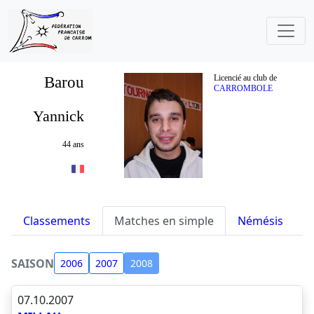
Barou
Licencié au club de
CARROMBOLE
Yannick
44 ans
Classements
Matches en simple
Némésis
S
SAISON
2006
2007
2008
07.10.2007