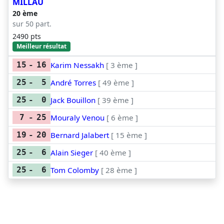
MILLAU
20 ème
sur 50 part.
2490 pts
Meilleur résultat
Karim Nessakh
[ 3 ème ]
15
-
16
André Torres
[ 49 ème ]
25
-
5
Jack Bouillon
[ 39 ème ]
25
-
0
Mouraly Venou
[ 6 ème ]
7
-
25
Bernard Jalabert
[ 15 ème ]
19
-
20
Alain Sieger
[ 40 ème ]
25
-
6
Tom Colomby
[ 28 ème ]
25
-
6