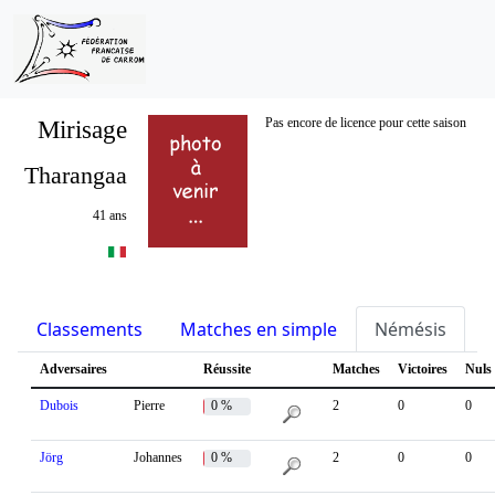
Mirisage
Pas encore de licence pour cette saison
Tharangaa
41 ans
Classements
Matches en simple
Némésis
S
Adversaires
Réussite
Matches
Victoires
Nuls
Dubois
Pierre
0 %
2
0
0
Jörg
Johannes
0 %
2
0
0