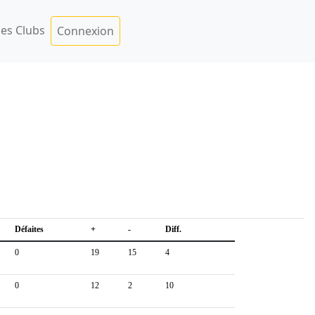
es Clubs
Connexion
Défaites
+
-
Diff.
0
19
15
4
0
12
2
10