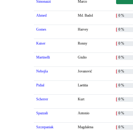
Simonazzi
Marco
Ahmed
Md. Badol
0 %
Gomes
Harvey
0 %
Kaiser
Ronny
0 %
Martinelli
Giulio
0 %
Nebojša
Jovanović
0 %
Pidial
Laetitia
0 %
Scherrer
Kurt
0 %
Spazzali
Antonio
0 %
Szczepaniak
Magdalena
0 %