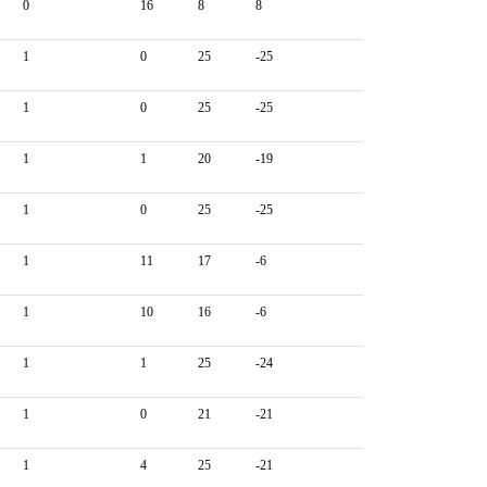
0
16
8
8
1
0
25
-25
1
0
25
-25
1
1
20
-19
1
0
25
-25
1
11
17
-6
1
10
16
-6
1
1
25
-24
1
0
21
-21
1
4
25
-21