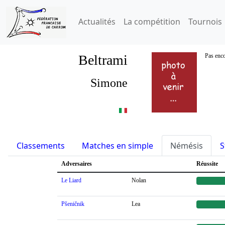
Actualités
La compétition
Tournois
Beltrami
Pas enco
Simone
Classements
Matches en simple
Némésis
S
Adversaires
Réussite
Le Liard
Nolan
Pšeničnik
Lea