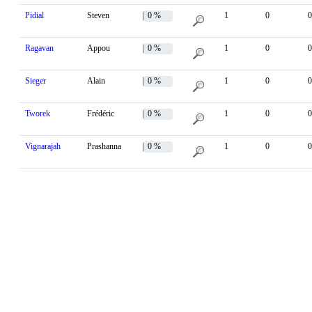
Pidial
Steven
0 %
1
0
0
Ragavan
Appou
0 %
1
0
0
Sieger
Alain
0 %
1
0
0
Tworek
Frédéric
0 %
1
0
0
Vignarajah
Prashanna
0 %
1
0
0