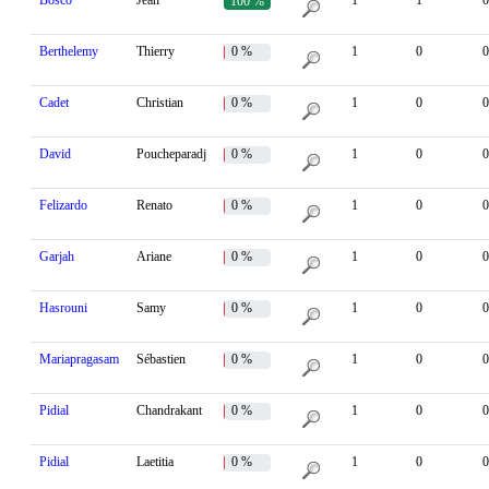
Bosco
Jean
1
1
0
100 %
Berthelemy
Thierry
0 %
1
0
0
Cadet
Christian
0 %
1
0
0
David
Poucheparadj
0 %
1
0
0
Felizardo
Renato
0 %
1
0
0
Garjah
Ariane
0 %
1
0
0
Hasrouni
Samy
0 %
1
0
0
Mariapragasam
Sébastien
0 %
1
0
0
Pidial
Chandrakant
0 %
1
0
0
Pidial
Laetitia
0 %
1
0
0