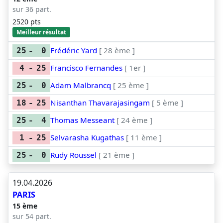
sur 36 part.
2520 pts
Meilleur résultat
Frédéric Yard
[ 28 ème ]
25
-
0
Francisco Fernandes
[ 1er ]
4
-
25
Adam Malbrancq
[ 25 ème ]
25
-
0
Nisanthan Thavarajasingam
[ 5 ème ]
18
-
25
Thomas Messeant
[ 24 ème ]
25
-
4
Selvarasha Kugathas
[ 11 ème ]
1
-
25
Rudy Roussel
[ 21 ème ]
25
-
0
19.04.2026
PARIS
15 ème
sur 54 part.