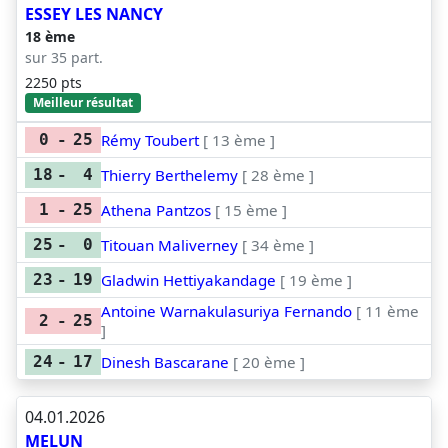
ESSEY LES NANCY
18 ème
sur 35 part.
2250 pts
Meilleur résultat
Rémy Toubert
[ 13 ème ]
0
-
25
Thierry Berthelemy
[ 28 ème ]
18
-
4
Athena Pantzos
[ 15 ème ]
1
-
25
Titouan Maliverney
[ 34 ème ]
25
-
0
Gladwin Hettiyakandage
[ 19 ème ]
23
-
19
Antoine Warnakulasuriya Fernando
[ 11 ème
2
-
25
]
Dinesh Bascarane
[ 20 ème ]
24
-
17
04.01.2026
MELUN