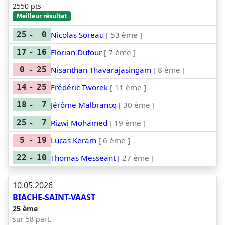
2550 pts
Meilleur résultat
Nicolas Soreau
[ 53 ème ]
25
-
0
Florian Dufour
[ 7 ème ]
17
-
16
Nisanthan Thavarajasingam
[ 8 ème ]
0
-
25
Frédéric Tworek
[ 11 ème ]
14
-
25
Jérôme Malbrancq
[ 30 ème ]
18
-
7
Rizwi Mohamed
[ 19 ème ]
25
-
7
Lucas Keram
[ 6 ème ]
5
-
19
Thomas Messeant
[ 27 ème ]
22
-
10
10.05.2026
BIACHE-SAINT-VAAST
25 ème
sur 58 part.