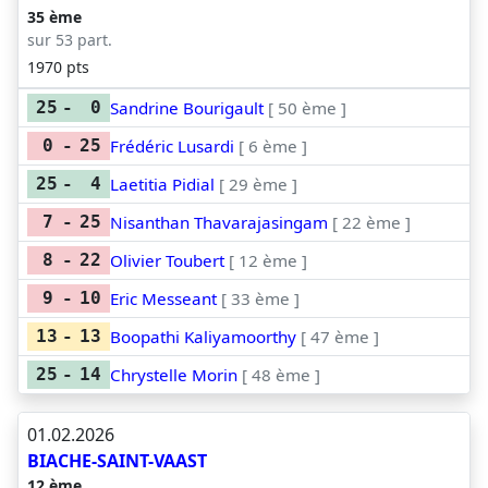
35 ème
sur 53 part.
1970 pts
Sandrine Bourigault
[ 50 ème ]
25
-
0
Frédéric Lusardi
[ 6 ème ]
0
-
25
Laetitia Pidial
[ 29 ème ]
25
-
4
Nisanthan Thavarajasingam
[ 22 ème ]
7
-
25
Olivier Toubert
[ 12 ème ]
8
-
22
Eric Messeant
[ 33 ème ]
9
-
10
Boopathi Kaliyamoorthy
[ 47 ème ]
13
-
13
Chrystelle Morin
[ 48 ème ]
25
-
14
01.02.2026
BIACHE-SAINT-VAAST
12 ème