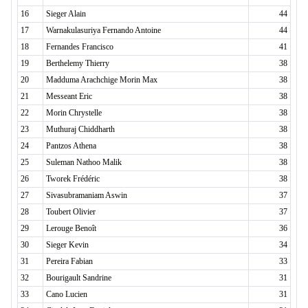
16
Sieger Alain
44
17
Warnakulasuriya Fernando Antoine
44
18
Fernandes Francisco
41
19
Berthelemy Thierry
38
20
Madduma Arachchige Morin Max
38
21
Messeant Eric
38
22
Morin Chrystelle
38
23
Muthuraj Chiddharth
38
24
Pantzos Athena
38
25
Suleman Nathoo Malik
38
26
Tworek Frédéric
38
27
Sivasubramaniam Aswin
37
28
Toubert Olivier
37
29
Lerouge Benoît
36
30
Sieger Kevin
34
31
Pereira Fabian
33
32
Bourigault Sandrine
31
33
Cano Lucien
31