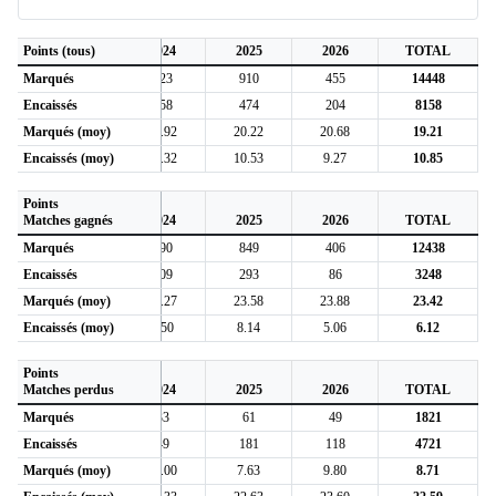
2
Points (tous)
2023
2024
2025
2026
TOTAL
Marqués
266
523
910
455
14448
Encaissés
131
258
474
204
8158
4
Marqués (moy)
19.00
20.92
20.22
20.68
19.21
8
Encaissés (moy)
9.36
10.32
10.53
9.27
10.85
Points
2
Matches gagnés
2023
2024
2025
2026
TOTAL
Marqués
218
490
849
406
12438
Encaissés
34
209
293
86
3248
5
Marqués (moy)
24.22
22.27
23.58
23.88
23.42
1
Encaissés (moy)
3.78
9.50
8.14
5.06
6.12
Points
2
Matches perdus
2023
2024
2025
2026
TOTAL
Marqués
48
33
61
49
1821
Encaissés
97
49
181
118
4721
0
Marqués (moy)
9.60
11.00
7.63
9.80
8.71