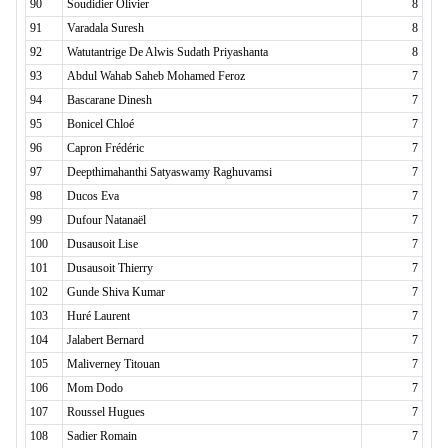
90
Soudidier Olivier
8
91
Varadala Suresh
8
92
Watutantrige De Alwis Sudath Priyashanta
8
93
Abdul Wahab Saheb Mohamed Feroz
7
94
Bascarane Dinesh
7
95
Bonicel Chloé
7
96
Capron Frédéric
7
97
Deepthimahanthi Satyaswamy Raghuvamsi
7
98
Ducos Eva
7
99
Dufour Natanaël
7
100
Dusausoit Lise
7
101
Dusausoit Thierry
7
102
Gunde Shiva Kumar
7
103
Huré Laurent
7
104
Jalabert Bernard
7
105
Maliverney Titouan
7
106
Mom Dodo
7
107
Roussel Hugues
7
108
Sadier Romain
7