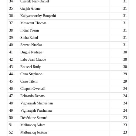
34
Cieslak Jean-Daniel
31
35
Garjah Ariane
31
36
Kaliyamoorthy Boopathi
31
37
Messeant Thomas
31
38
Pidial Yoann
31
39
Sinha Rahul
31
40
Soreau Nicolas
31
41
Dugué Nadège
30
42
Labe Jean-Claude
30
43
Roussel Rudy
30
44
Cano Stéphane
29
45
Cano Tifenn
29
46
Chapon Gwenaël
24
47
Felizardo Renato
24
48
Vignarajah Mathushan
24
49
Vignarajah Prashanna
24
50
Debéthune Samuel
23
51
Malbrancq Adam
23
52
Malbrancq Jérôme
23