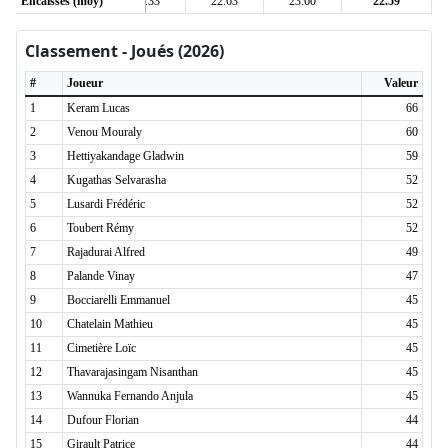
0
Encaissés (moy)
19.40
16.33
22.63
23.60
22.59
Classement - Joués (2026)
#
Joueur
Valeur
1
Keram Lucas
66
2
Venou Mouraly
60
3
Hettiyakandage Gladwin
59
4
Kugathas Selvarasha
52
5
Lusardi Frédéric
52
6
Toubert Rémy
52
7
Rajadurai Alfred
49
8
Palande Vinay
47
9
Bocciarelli Emmanuel
45
10
Chatelain Mathieu
45
11
Cimetière Loïc
45
12
Thavarajasingam Nisanthan
45
13
Wannuka Fernando Anjula
45
14
Dufour Florian
44
15
Girault Patrice
44