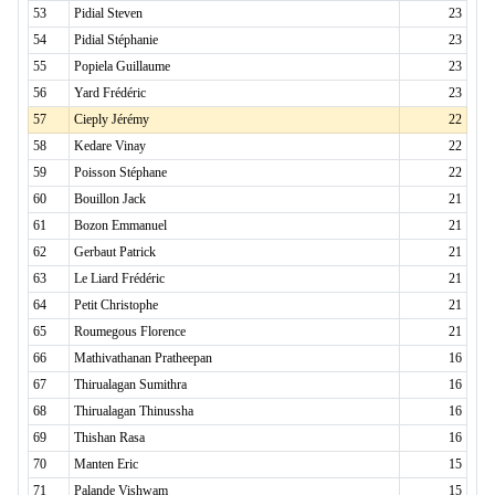
53
Pidial Steven
23
54
Pidial Stéphanie
23
55
Popiela Guillaume
23
56
Yard Frédéric
23
57
Cieply Jérémy
22
58
Kedare Vinay
22
59
Poisson Stéphane
22
60
Bouillon Jack
21
61
Bozon Emmanuel
21
62
Gerbaut Patrick
21
63
Le Liard Frédéric
21
64
Petit Christophe
21
65
Roumegous Florence
21
66
Mathivathanan Pratheepan
16
67
Thirualagan Sumithra
16
68
Thirualagan Thinussha
16
69
Thishan Rasa
16
70
Manten Eric
15
71
Palande Vishwam
15