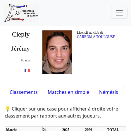
Cieply
Licencié au club de
CARROM A TOULOUSE
Jérémy
46 ans
Classements
Matches en simple
Némésis
S
💡 Cliquer sur une case pour afficher à droite votre
classement par rapport aux autres joueurs.
2
Matchs
2023
2024
2025
2026
TOTAL