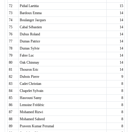
72
Pidial Laetitia
15
73
Bardoux Emma
14
74
Boulanger Jacques
14
75
Cabal Sébastien
14
76
Dubus Roland
14
77
Dumas Patrice
14
78
Dumas Sylvie
14
79
Fabre Luc
14
80
Oak Chinmay
14
81
Thouron Eric
14
82
Dubois Pierre
9
83
Cadet Christian
8
84
Chapelet Sylvain
8
85
Hasrouni Samy
8
86
Lemoine Frédéric
8
87
Mohamed Rizwi
8
88
Mohamed Saheed
8
89
Praveen Kumar Perumal
8