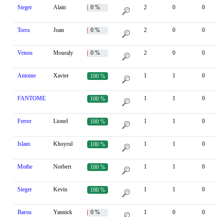
Sieger
Alain
0 %
2
0
0
Torra
Joan
0 %
2
0
0
Venou
Mouraly
0 %
2
0
0
Antoine
Xavier
1
1
0
100 %
FANTOME
1
1
0
100 %
Ferrer
Lionel
1
1
0
100 %
Islam
Khoyrul
1
1
0
100 %
Mothe
Norbert
1
1
0
100 %
Sieger
Kevin
1
1
0
100 %
Barou
Yannick
0 %
1
0
0