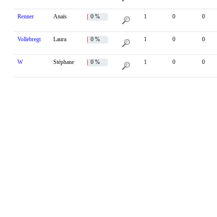
Renner
Anaïs
0 %
1
0
0
Vollebregt
Laura
0 %
1
0
0
W
Stéphane
0 %
1
0
0