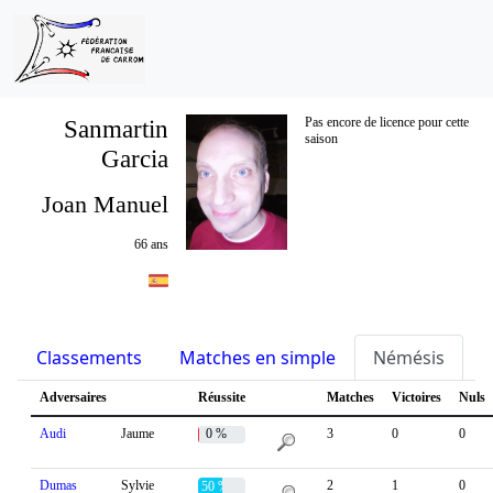
Sanmartin
Pas encore de licence pour cette
saison
Garcia
Joan Manuel
66 ans
Classements
Matches en simple
Némésis
S
Adversaires
Réussite
Matches
Victoires
Nuls
Audi
Jaume
0 %
3
0
0
Dumas
Sylvie
2
1
0
50 %