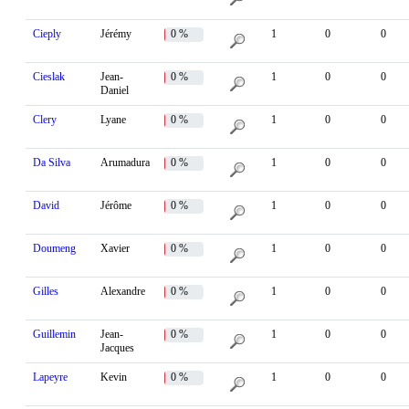
Cieply
Jérémy
0 %
1
0
0
Cieslak
Jean-
0 %
1
0
0
Daniel
Clery
Lyane
0 %
1
0
0
Da Silva
Arumadura
0 %
1
0
0
David
Jérôme
0 %
1
0
0
Doumeng
Xavier
0 %
1
0
0
Gilles
Alexandre
0 %
1
0
0
Guillemin
Jean-
0 %
1
0
0
Jacques
Lapeyre
Kevin
0 %
1
0
0