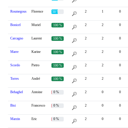
Roumegous
Florence
2
1
0
50 %
Bonicel
Muriel
2
2
0
100 %
Carcagno
Laurent
2
2
0
100 %
Marre
Karine
2
2
0
100 %
Scordo
Pietro
2
2
0
100 %
Torres
André
2
2
0
100 %
Behaghel
Antoine
0 %
2
0
0
Bisi
Francesco
0 %
2
0
0
Marzin
Eric
0 %
2
0
0