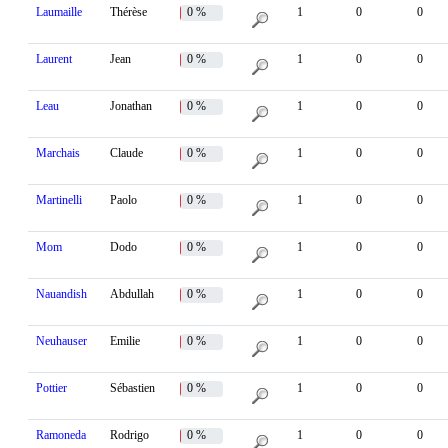
Laumaille
Thérèse
0 %
1
0
0
Laurent
Jean
0 %
1
0
0
Leau
Jonathan
0 %
1
0
0
Marchais
Claude
0 %
1
0
0
Martinelli
Paolo
0 %
1
0
0
Mom
Dodo
0 %
1
0
0
Nauandish
Abdullah
0 %
1
0
0
Neuhauser
Emilie
0 %
1
0
0
Pottier
Sébastien
0 %
1
0
0
Ramoneda
Rodrigo
0 %
1
0
0