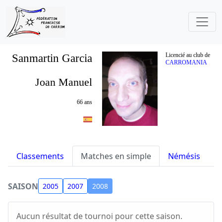
Sanmartin Garcia
Licencié au club de
CARROMANIA
Joan Manuel
66 ans
Classements
Matches en simple
Némésis
S
SAISON
2005
2007
2008
Aucun résultat de tournoi pour cette saison.