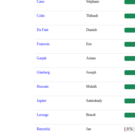
Cano
Stéphane
Colin
Thibault
Da Fatti
Daniele
Fraisseix
Eric
Garjah
Ariane
Glasberg
Joseph
Hussain
Mukith
Jupiter
Sattirabady
Lerouge
Benoît
Bażyński
Jan
0 %