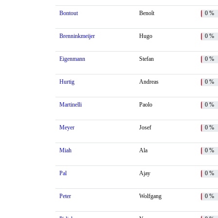
Bontout
Benoît
0 %
Brenninkmeijer
Hugo
0 %
Eigenmann
Stefan
0 %
Hurtig
Andreas
0 %
Martinelli
Paolo
0 %
Meyer
Josef
0 %
Miah
Ala
0 %
Pal
Ajay
0 %
Peter
Wolfgang
0 %