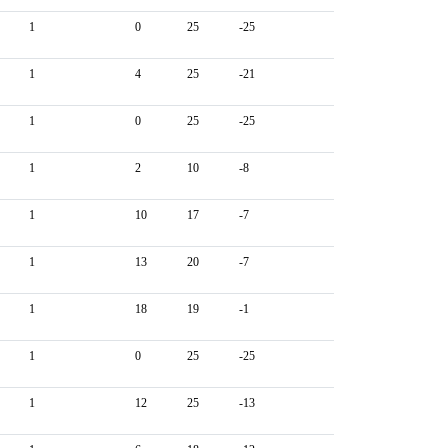
1
0
25
-25
1
4
25
-21
1
0
25
-25
1
2
10
-8
1
10
17
-7
1
13
20
-7
1
18
19
-1
1
0
25
-25
1
12
25
-13