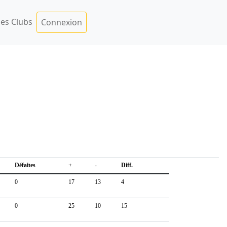
es Clubs
Connexion
Défaites
+
-
Diff.
0
17
13
4
0
25
10
15