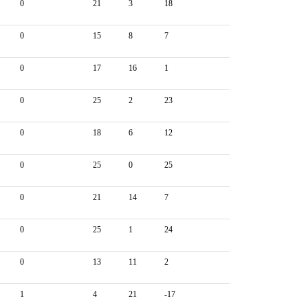
0
21
3
18
0
15
8
7
0
17
16
1
0
25
2
23
0
18
6
12
0
25
0
25
0
21
14
7
0
25
1
24
0
13
11
2
1
4
21
-17