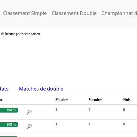
Classement Simple
Classement Double
Championnat d
 de licence pour cette saison
tats
Matches de double
te
Matches
Victoires
Nuls
1
1
0
100 %
1
1
0
100 %