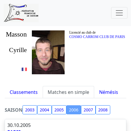
Masson
Licencié au club de
COSMO CARROM CLUB DE PARIS
Cyrille
Classements
Matches en simple
Némésis
S
SAISON
2003
2004
2005
2006
2007
2008
30.10.2005