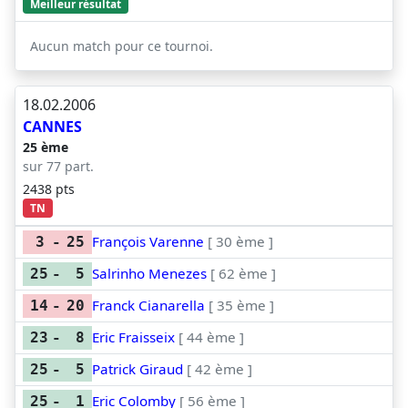
Meilleur résultat
Aucun match pour ce tournoi.
18.02.2006
CANNES
25 ème
sur 77 part.
2438 pts
TN
François Varenne
[ 30 ème ]
3
-
25
Salrinho Menezes
[ 62 ème ]
25
-
5
Franck Cianarella
[ 35 ème ]
14
-
20
Eric Fraisseix
[ 44 ème ]
23
-
8
Patrick Giraud
[ 42 ème ]
25
-
5
Eric Colomby
[ 56 ème ]
25
-
1