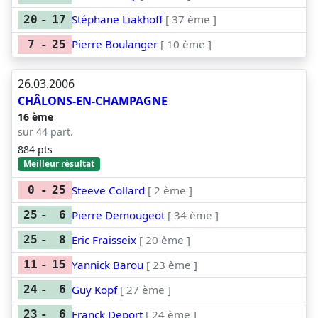
Stéphane Liakhoff
[ 37 ème ]
20
-
17
Pierre Boulanger
[ 10 ème ]
7
-
25
26.03.2006
CHÂLONS-EN-CHAMPAGNE
16 ème
sur 44 part.
884 pts
Meilleur résultat
Steeve Collard
[ 2 ème ]
0
-
25
Pierre Demougeot
[ 34 ème ]
25
-
6
Eric Fraisseix
[ 20 ème ]
25
-
8
Yannick Barou
[ 23 ème ]
11
-
15
Guy Kopf
[ 27 ème ]
24
-
6
Franck Deport
[ 24 ème ]
23
-
6