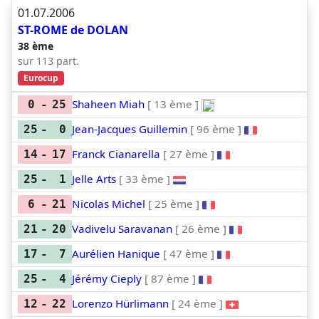
01.07.2006
ST-ROME de DOLAN
38 ème
sur 113 part.
Eurocup
Shaheen Miah
[ 13 ème ]
0
-
25
Jean-Jacques Guillemin
[ 96 ème ]
25
-
0
Franck Cianarella
[ 27 ème ]
14
-
17
Jelle Arts
[ 33 ème ]
25
-
1
Nicolas Michel
[ 25 ème ]
6
-
21
Vadivelu Saravanan
[ 26 ème ]
21
-
20
Aurélien Hanique
[ 47 ème ]
17
-
7
Jérémy Cieply
[ 87 ème ]
25
-
4
Lorenzo Hürlimann
[ 24 ème ]
12
-
22