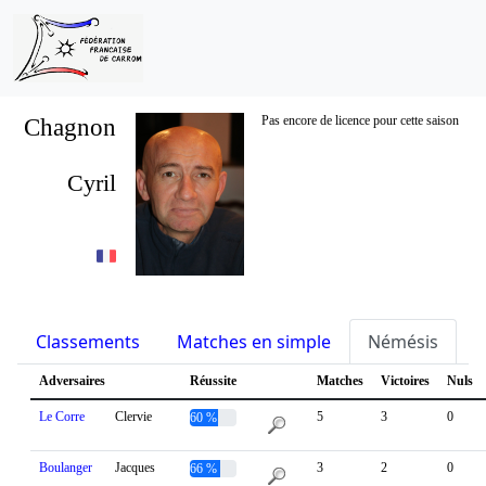
Chagnon
Pas encore de licence pour cette saison
Cyril
Classements
Matches en simple
Némésis
S
Adversaires
Réussite
Matches
Victoires
Nuls
Le Corre
Clervie
5
3
0
60 %
Boulanger
Jacques
3
2
0
66 %