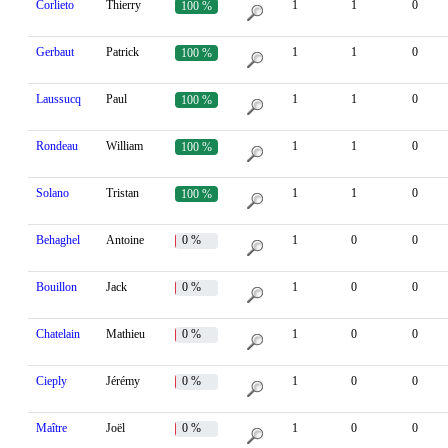
Corlieto
Thierry
1
1
0
100 %
Gerbaut
Patrick
1
1
0
100 %
Laussucq
Paul
1
1
0
100 %
Rondeau
William
1
1
0
100 %
Solano
Tristan
1
1
0
100 %
Behaghel
Antoine
0 %
1
0
0
Bouillon
Jack
0 %
1
0
0
Chatelain
Mathieu
0 %
1
0
0
Cieply
Jérémy
0 %
1
0
0
Maître
Joël
0 %
1
0
0