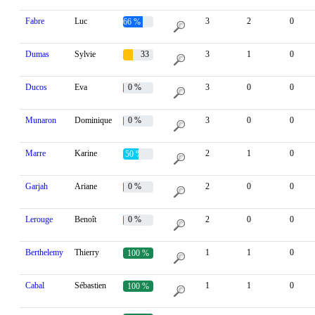
Fabre
Luc
3
2
0
66 %
Dumas
Sylvie
33
3
1
0
%
Ducos
Eva
0 %
3
0
0
Munaron
Dominique
0 %
3
0
0
Marre
Karine
2
1
0
50 %
Garjah
Ariane
0 %
2
0
0
Lerouge
Benoît
0 %
2
0
0
Berthelemy
Thierry
1
1
0
100 %
Cabal
Sébastien
1
1
0
100 %