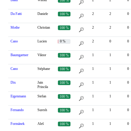
Blaut
Witold
2
2
0
100 %
Da Fatti
Daniele
2
2
0
100 %
Mothe
Christian
2
2
0
100 %
Cano
Lucien
0 %
2
0
0
Baumgartner
Viktor
1
1
0
100 %
Cano
Stéphane
1
1
0
100 %
Dix
Jain
1
1
0
100 %
Princila
Eigenmann
Stefan
1
1
0
100 %
Fernando
Suresh
1
1
0
100 %
Formánek
Aleš
1
1
0
100 %