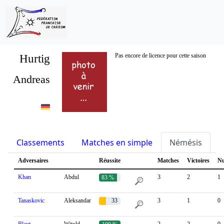
Hurtig
Pas encore de licence pour cette saison
Andreas
Classements
Matches en simple
Némésis
S
Adversaires
Réussite
Matches
Victoires
Nu
Khan
Abdul
3
2
1
83 %
Tanaskovic
Aleksandar
33
3
1
0
%