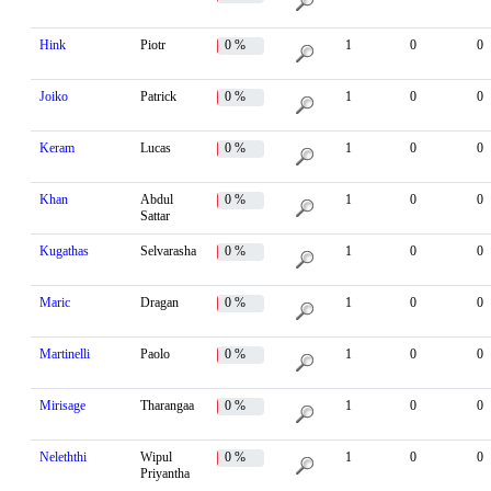
Hink
Piotr
0 %
1
0
0
Joiko
Patrick
0 %
1
0
0
Keram
Lucas
0 %
1
0
0
Khan
Abdul
0 %
1
0
0
Sattar
Kugathas
Selvarasha
0 %
1
0
0
Maric
Dragan
0 %
1
0
0
Martinelli
Paolo
0 %
1
0
0
Mirisage
Tharangaa
0 %
1
0
0
Neleththi
Wipul
0 %
1
0
0
Priyantha