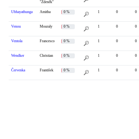
"Zdeněk"
Ubhayathunga
Amitha
0 %
1
0
0
Venou
Mouraly
0 %
1
0
0
Ventola
Francesco
0 %
1
0
0
Wendker
Christian
0 %
1
0
0
Červenka
František
0 %
1
0
0