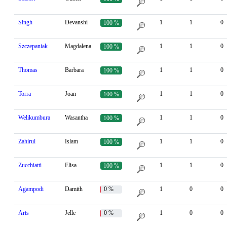
Singh
Devanshi
1
1
0
100 %
Szczepaniak
Magdalena
1
1
0
100 %
Thomas
Barbara
1
1
0
100 %
Torra
Joan
1
1
0
100 %
Welikumbura
Wasantha
1
1
0
100 %
Zahirul
Islam
1
1
0
100 %
Zucchiatti
Elisa
1
1
0
100 %
Agampodi
Damith
0 %
1
0
0
Arts
Jelle
0 %
1
0
0