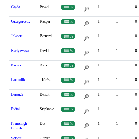
Gajda
Pawel
1
1
0
100 %
Grzegorczuk
Kacper
1
1
0
100 %
Jalabert
Bernard
1
1
0
100 %
Kariyawasam
David
1
1
0
100 %
Kumar
Alok
1
1
0
100 %
Laumaille
Thérèse
1
1
0
100 %
Lerouge
Benoît
1
1
0
100 %
Pidial
Stéphanie
1
1
0
100 %
Premsingh
Dix
1
1
0
100 %
Prasath
Seibert
Gunter
1
1
0
100 %