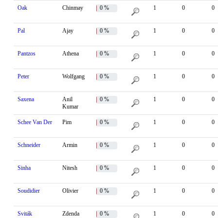
Oak
Chinmay
0 %
1
0
0
Pal
Ajay
0 %
1
0
0
Pantzos
Athena
0 %
1
0
0
Peter
Wolfgang
0 %
1
0
0
Saxena
Anil
0 %
1
0
0
Kumar
Schee Van Der
Pim
0 %
1
0
0
Schneider
Armin
0 %
1
0
0
Sinha
Nitesh
0 %
1
0
0
Soudidier
Olivier
0 %
1
0
0
Sviták
Zdenda
0 %
1
0
0