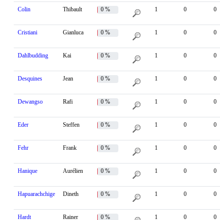
Colin
Thibault
0 %
1
0
0
Cristiani
Gianluca
0 %
1
0
0
Dahlbudding
Kai
0 %
1
0
0
Desquines
Jean
0 %
1
0
0
Dewangso
Rafi
0 %
1
0
0
Eder
Steffen
0 %
1
0
0
Fehr
Frank
0 %
1
0
0
Hanique
Aurélien
0 %
1
0
0
Hapuarachchige
Dineth
0 %
1
0
0
Hardt
Rainer
0 %
1
0
0