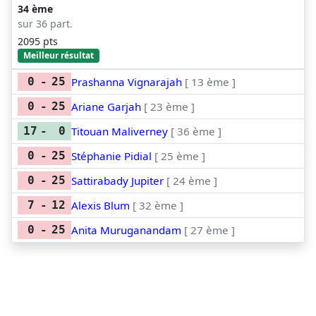
34 ème
sur 36 part.
2095 pts
Meilleur résultat
Prashanna Vignarajah
[ 13 ème ]
0
-
25
Ariane Garjah
[ 23 ème ]
0
-
25
Titouan Maliverney
[ 36 ème ]
17
-
0
Stéphanie Pidial
[ 25 ème ]
0
-
25
Sattirabady Jupiter
[ 24 ème ]
0
-
25
Alexis Blum
[ 32 ème ]
7
-
12
Anita Muruganandam
[ 27 ème ]
0
-
25