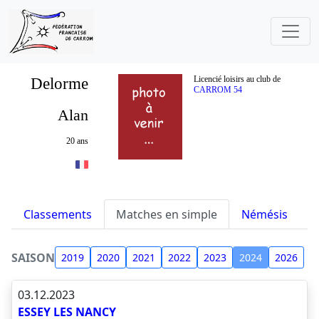
Delorme
Licencié loisirs au club de
CARROM 54
Alan
20 ans
Classements
Matches en simple
Némésis
S
SAISON
2019
2020
2021
2022
2023
2024
2026
03.12.2023
ESSEY LES NANCY