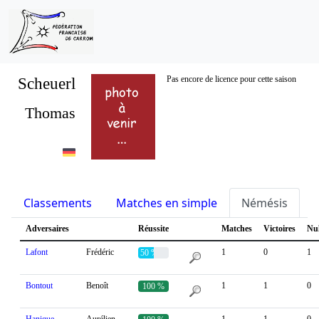
Scheuerl
Pas encore de licence pour cette saison
Thomas
Classements
Matches en simple
Némésis
S
Adversaires
Réussite
Matches
Victoires
Nu
Lafont
Frédéric
1
0
1
50 %
Bontout
Benoît
1
1
0
100 %