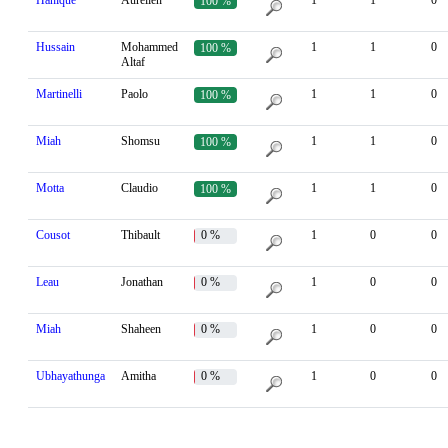
Hanique
Aurélien
1
1
0
100 %
Hussain
Mohammed
1
1
0
100 %
Altaf
Martinelli
Paolo
1
1
0
100 %
Miah
Shomsu
1
1
0
100 %
Motta
Claudio
1
1
0
100 %
Cousot
Thibault
0 %
1
0
0
Leau
Jonathan
0 %
1
0
0
Miah
Shaheen
0 %
1
0
0
Ubhayathunga
Amitha
0 %
1
0
0