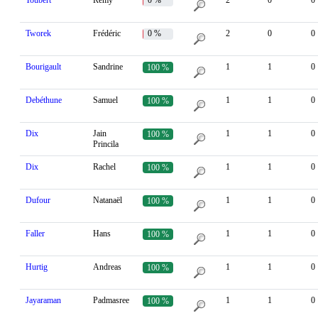
Toubert
Rémy
0 %
2
0
0
Tworek
Frédéric
0 %
2
0
0
Bourigault
Sandrine
1
1
0
100 %
Debéthune
Samuel
1
1
0
100 %
Dix
Jain
1
1
0
100 %
Princila
Dix
Rachel
1
1
0
100 %
Dufour
Natanaël
1
1
0
100 %
Faller
Hans
1
1
0
100 %
Hurtig
Andreas
1
1
0
100 %
Jayaraman
Padmasree
1
1
0
100 %