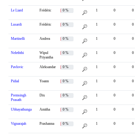
Le Liard
Frédéric
0 %
1
0
0
Lusardi
Frédéric
0 %
1
0
0
Martinelli
Andrea
0 %
1
0
0
Neleththi
Wipul
0 %
1
0
0
Priyantha
Pavlovic
Aleksandar
0 %
1
0
0
Pidial
Yoann
0 %
1
0
0
Premsingh
Dix
0 %
1
0
0
Prasath
Ubhayathunga
Amitha
0 %
1
0
0
Vignarajah
Prashanna
0 %
1
0
0