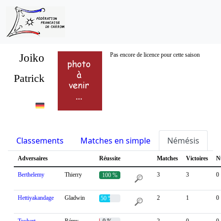
Joiko
Pas encore de licence pour cette saison
Patrick
Classements
Matches en simple
Némésis
S
Adversaires
Réussite
Matches
Victoires
N
Berthelemy
Thierry
3
3
0
100 %
Hettiyakandage
Gladwin
2
1
0
50 %