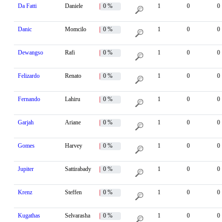
Da Fatti
Daniele
0 %
1
0
0
Danic
Momcilo
0 %
1
0
0
Dewangso
Rafi
0 %
1
0
0
Felizardo
Renato
0 %
1
0
0
Fernando
Lahiru
0 %
1
0
0
Garjah
Ariane
0 %
1
0
0
Gomes
Harvey
0 %
1
0
0
Jupiter
Sattirabady
0 %
1
0
0
Krenz
Steffen
0 %
1
0
0
Kugathas
Selvarasha
0 %
1
0
0