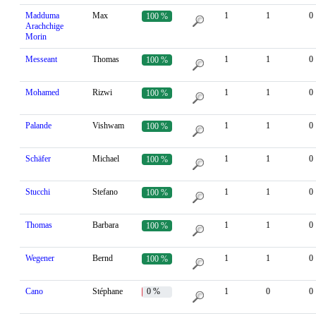
Madduma
Max
1
1
0
100 %
Arachchige
Morin
Messeant
Thomas
1
1
0
100 %
Mohamed
Rizwi
1
1
0
100 %
Palande
Vishwam
1
1
0
100 %
Schäfer
Michael
1
1
0
100 %
Stucchi
Stefano
1
1
0
100 %
Thomas
Barbara
1
1
0
100 %
Wegener
Bernd
1
1
0
100 %
Cano
Stéphane
0 %
1
0
0