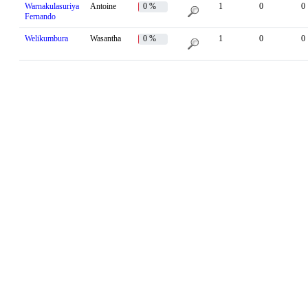
Warnakulasuriya
Antoine
0 %
1
0
0
Fernando
Welikumbura
Wasantha
0 %
1
0
0