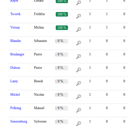
Rayer
Gérard
1
1
0
100 %
Tworek
Frédéric
1
1
0
100 %
Vernay
Michas
1
1
0
100 %
Blandin
Sébastien
0 %
1
0
0
Boulanger
Pierre
0 %
1
0
0
Dubois
Pierre
0 %
1
0
0
Lamy
Benoît
0 %
1
0
0
Michel
Nicolas
0 %
1
0
0
Pelleing
Manuel
0 %
1
0
0
Smorenburg
Sylvestre
0 %
1
0
0