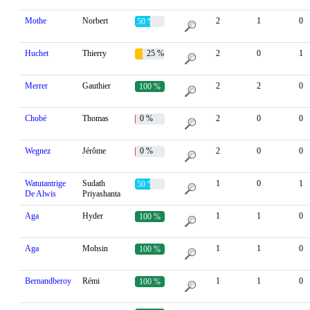
Mothe
Norbert
2
1
0
50 %
Huchet
Thierry
25 %
2
0
1
Merrer
Gauthier
2
2
0
100 %
Chobé
Thomas
0 %
2
0
0
Wegnez
Jérôme
0 %
2
0
0
Watutantrige
Sudath
1
0
1
50 %
De Alwis
Priyashanta
Aga
Hyder
1
1
0
100 %
Aga
Mohsin
1
1
0
100 %
Bernandberoy
Rémi
1
1
0
100 %