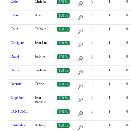
Cadet
Christian
1
1
0
100 %
Chenu
Alice
1
1
0
100 %
Colin
Thibault
1
1
0
100 %
Corrigeux
Jean-Luc
1
1
0
100 %
David
Jérôme
1
1
0
100 %
De Sa
Caetano
1
1
0
100 %
Decroix
Cédric
1
1
0
100 %
Engelibert
Jean-
1
1
0
100 %
Baptiste
FANTOME
1
1
0
100 %
Fernandes
Antony
1
1
0
100 %