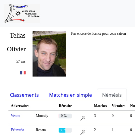
Telias
Pas encore de licence pour cette saison
Olivier
57 ans
Classements
Matches en simple
Némésis
S
Adversaires
Réussite
Matches
Victoires
Nu
Venou
Mouraly
0 %
3
0
0
Felizardo
Renato
2
1
0
50 %