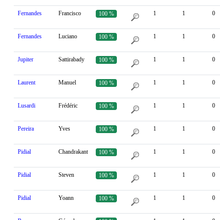
Fernandes
Francisco
1
1
0
100 %
Fernandes
Luciano
1
1
0
100 %
Jupiter
Sattirabady
1
1
0
100 %
Laurent
Manuel
1
1
0
100 %
Lusardi
Frédéric
1
1
0
100 %
Pereira
Yves
1
1
0
100 %
Pidial
Chandrakant
1
1
0
100 %
Pidial
Steven
1
1
0
100 %
Pidial
Yoann
1
1
0
100 %