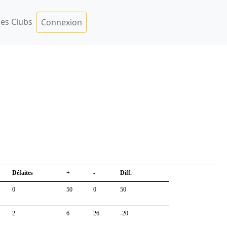
es Clubs
Connexion
Défaites
+
-
Diff.
0
50
0
50
2
6
26
-20