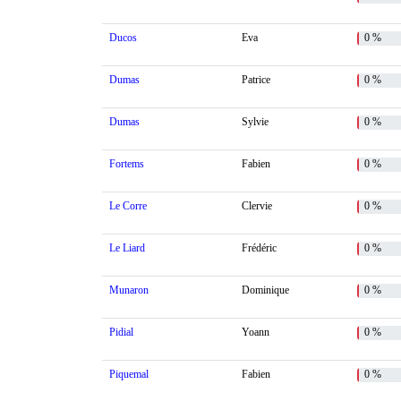
Ducos
Eva
0 %
Dumas
Patrice
0 %
Dumas
Sylvie
0 %
Fortems
Fabien
0 %
Le Corre
Clervie
0 %
Le Liard
Frédéric
0 %
Munaron
Dominique
0 %
Pidial
Yoann
0 %
Piquemal
Fabien
0 %