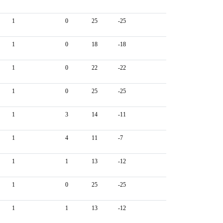
1
0
25
-25
1
0
18
-18
1
0
22
-22
1
0
25
-25
1
3
14
-11
1
4
11
-7
1
1
13
-12
1
0
25
-25
1
1
13
-12