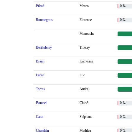
Pilard
Marco
0 %
Roumegous
Florence
0 %
Manouche
Berthelemy
Thierry
Braun
Katherine
Fabre
Luc
Torres
André
Bonicel
Chloé
0 %
Cano
Stéphane
0 %
Chatelain
Mathieu
0 %