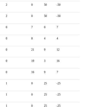
2
0
50
-50
2
0
50
-50
0
7
0
7
0
8
4
4
0
21
9
12
0
19
3
16
0
16
9
7
1
0
25
-25
1
0
25
-25
1
0
25
-25