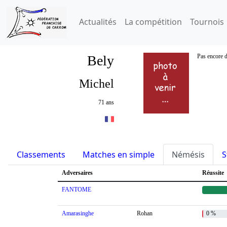
Actualités
La compétition
Tournois
Bely
Pas encore d
Michel
71 ans
Classements
Matches en simple
Némésis
S
Adversaires
Réussite
FANTOME
Amarasinghe
Rohan
0 %