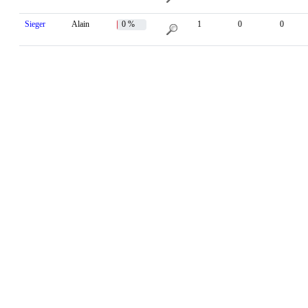
Sieger
Alain
0 %
1
0
0