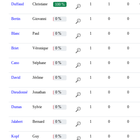
Duffaud
Christiane
1
1
0
100 %
Bertin
Giovanni
0 %
1
0
0
Blanc
Paul
0 %
1
0
0
Briet
Véronique
0 %
1
0
0
Cano
Stéphane
0 %
1
0
0
David
Jérôme
0 %
1
0
0
Dieudonné
Jonathan
0 %
1
0
0
Dumas
Sylvie
0 %
1
0
0
Jalabert
Bernard
0 %
1
0
0
Kopf
Guy
0 %
1
0
0