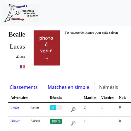
Bealle
Pas encore de licence pour cette saison
Lucas
42 ans
Classements
Matches en simple
Némésis
S
Adversaires
Réussite
Matches
Victoires
Nuls
Sieger
Kevin
2
1
0
50 %
Brayet
Adrien
1
1
0
100 %