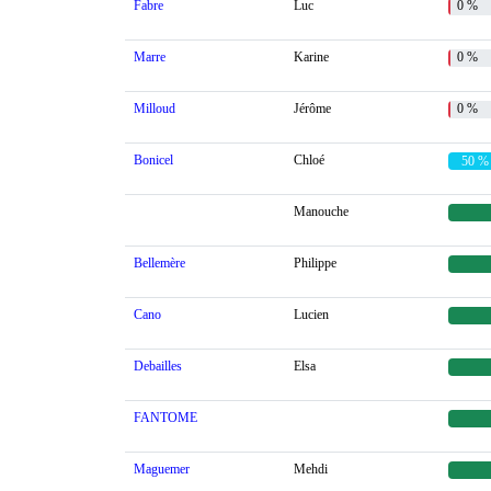
Fabre
Luc
0 %
Marre
Karine
0 %
Milloud
Jérôme
0 %
Bonicel
Chloé
50 %
Manouche
Bellemère
Philippe
Cano
Lucien
Debailles
Elsa
FANTOME
Maguemer
Mehdi