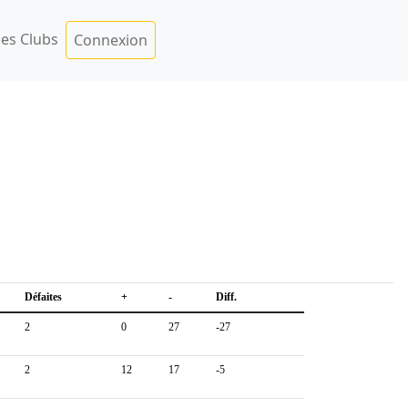
es Clubs
Connexion
Défaites
+
-
Diff.
2
0
27
-27
2
12
17
-5