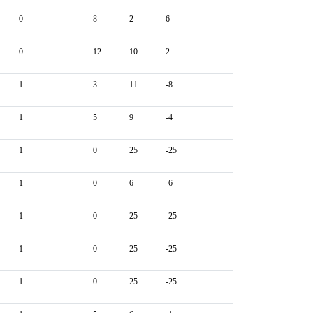
0
8
2
6
0
12
10
2
1
3
11
-8
1
5
9
-4
1
0
25
-25
1
0
6
-6
1
0
25
-25
1
0
25
-25
1
0
25
-25