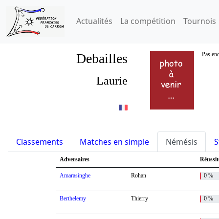
Actualités
La compétition
Tournois
Debailles
Pas enc
Laurie
Classements
Matches en simple
Némésis
S
Adversaires
Réussit
Amarasinghe
Rohan
0 %
Berthelemy
Thierry
0 %