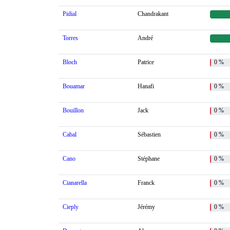
Pidial
Chandrakant
Torres
André
Bloch
Patrice
0 %
Bouamar
Hanafi
0 %
Bouillon
Jack
0 %
Cabal
Sébastien
0 %
Cano
Stéphane
0 %
Cianarella
Franck
0 %
Cieply
Jérémy
0 %