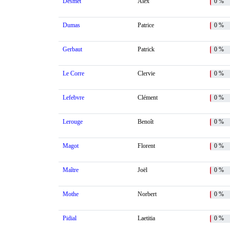
Desmet
Alex
0 %
Dumas
Patrice
0 %
Gerbaut
Patrick
0 %
Le Corre
Clervie
0 %
Lefebvre
Clément
0 %
Lerouge
Benoît
0 %
Magot
Florent
0 %
Maître
Joël
0 %
Mothe
Norbert
0 %
Pidial
Laetitia
0 %