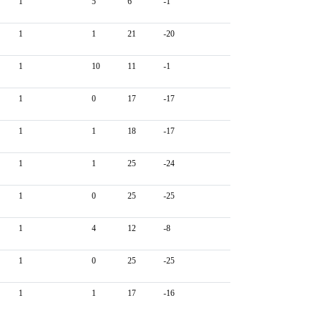
1
5
6
-1
1
1
21
-20
1
10
11
-1
1
0
17
-17
1
1
18
-17
1
1
25
-24
1
0
25
-25
1
4
12
-8
1
0
25
-25
1
1
17
-16