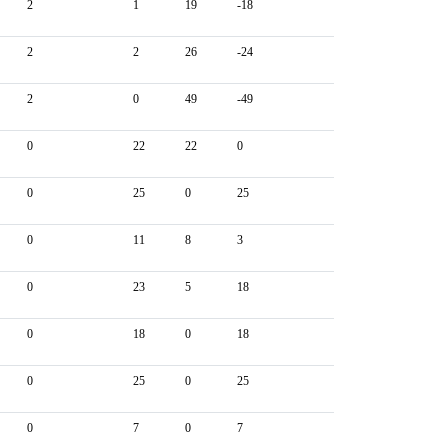
2
1
19
-18
2
2
26
-24
2
0
49
-49
0
22
22
0
0
25
0
25
0
11
8
3
0
23
5
18
0
18
0
18
0
25
0
25
0
7
0
7