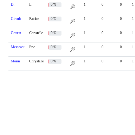
D.
L.
0 %
1
0
0
1
Girault
Patrice
0 %
1
0
0
1
Gourin
Christelle
0 %
1
0
0
1
Messeant
Eric
0 %
1
0
0
1
Morin
Chrystelle
0 %
1
0
0
1