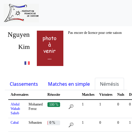
Nguyen
Pas encore de licence pour cette saison
Kim
Classements
Matches en simple
Némésis
S
Adversaires
Réussite
Matches
Victoires
Nuls
D
Abdul
Mohamed
1
1
0
0
100 %
Wahab
Feroz
Saheb
Cabal
Sébastien
0 %
1
0
0
1