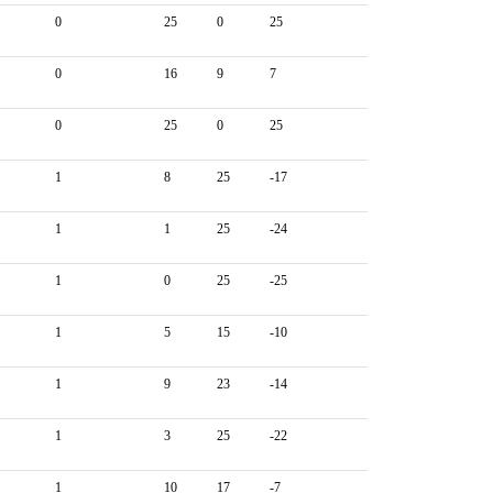
0
25
0
25
0
16
9
7
0
25
0
25
1
8
25
-17
1
1
25
-24
1
0
25
-25
1
5
15
-10
1
9
23
-14
1
3
25
-22
1
10
17
-7