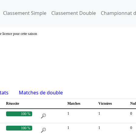
Classement Simple
Classement Double
Championnat d
e licence pour cette saison
tats
Matches de double
Réussite
Matches
Victoires
Nul
1
1
0
100 %
1
1
0
100 %