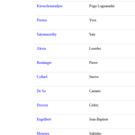
Kirouchenaradjou
Pogu Loguanadin
Pereira
Yves
Satyamourthy
Saty
Alexis
Lourdes
Boulanger
Pierre
Collard
Steeve
De Sa
Caetano
Decroix
Cédric
Engelibert
Jean-Baptiste
Menezes
Salrinho