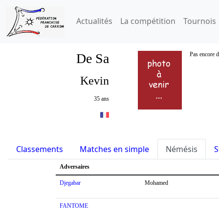
Actualités
La compétition
Tournois
De Sa
Pas encore d
Kevin
35 ans
Classements
Matches en simple
Némésis
S
Adversaires
Djegabar
Mohamed
FANTOME