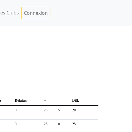
es Clubs
Connexion
s
Défaites
+
-
Diff.
0
25
5
20
0
25
0
25