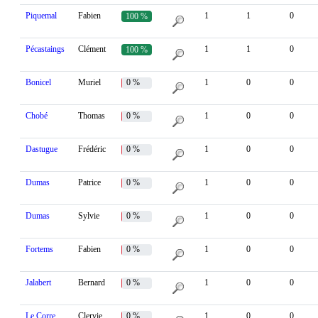
Piquemal
Fabien
1
1
0
100 %
Pécastaings
Clément
1
1
0
100 %
Bonicel
Muriel
0 %
1
0
0
Chobé
Thomas
0 %
1
0
0
Dastugue
Frédéric
0 %
1
0
0
Dumas
Patrice
0 %
1
0
0
Dumas
Sylvie
0 %
1
0
0
Fortems
Fabien
0 %
1
0
0
Jalabert
Bernard
0 %
1
0
0
Le Corre
Clervie
0 %
1
0
0