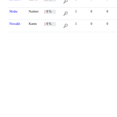
Mothe
Norbert
0 %
1
0
0
Nessakh
Karim
0 %
1
0
0