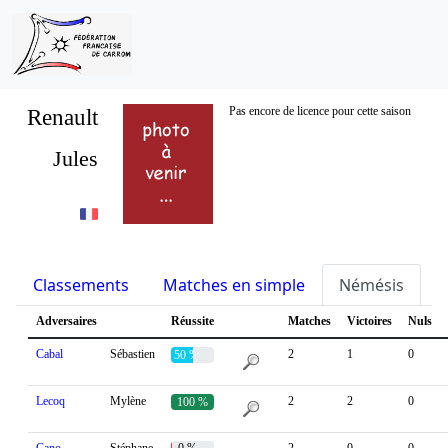
Renault
Pas encore de licence pour cette saison
Jules
Classements
Matches en simple
Némésis
S
Adversaires
Réussite
Matches
Victoires
Nuls
Cabal
Sébastien
2
1
0
50 %
Lecoq
Mylène
2
2
0
100 %