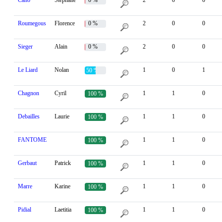
Cano
Stéphane
0 %
2
0
0
Roumegous
Florence
0 %
2
0
0
Sieger
Alain
0 %
2
0
0
Le Liard
Nolan
1
0
1
50 %
Chagnon
Cyril
1
1
0
100 %
Debailles
Laurie
1
1
0
100 %
FANTOME
1
1
0
100 %
Gerbaut
Patrick
1
1
0
100 %
Marre
Karine
1
1
0
100 %
Pidial
Laetitia
1
1
0
100 %