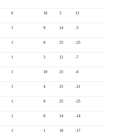
0
18
5
13
1
9
14
-5
1
0
25
-25
1
5
12
-7
1
19
25
-6
1
4
25
-21
1
0
25
-25
1
0
14
-14
1
1
18
-17