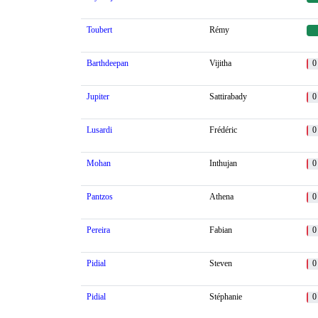
Toubert
Rémy
Barthdeepan
Vijitha
0
Jupiter
Sattirabady
0
Lusardi
Frédéric
0
Mohan
Inthujan
0
Pantzos
Athena
0
Pereira
Fabian
0
Pidial
Steven
0
Pidial
Stéphanie
0