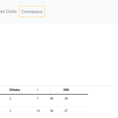
es Clubs
Connexion
Défaites
+
-
Diff.
2
7
46
-39
2
13
50
-37