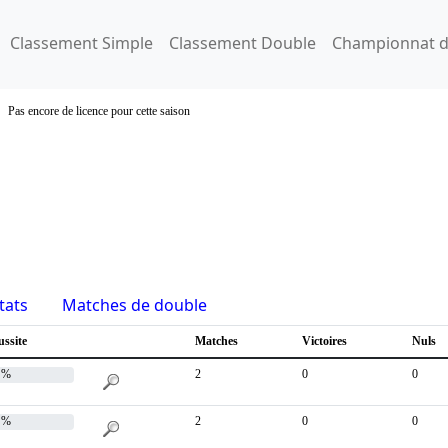
Classement Simple
Classement Double
Championnat d
Pas encore de licence pour cette saison
tats
Matches de double
ussite
Matches
Victoires
Nuls
 %
2
0
0
 %
2
0
0