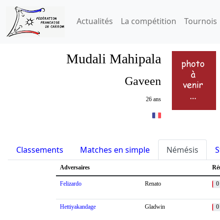
Actualités
La compétition
Tournois
Mudali Mahipala
Gaveen
26 ans
Classements
Matches en simple
Némésis
S
Adversaires
Ré
Felizardo
Renato
0
Hettiyakandage
Gladwin
0