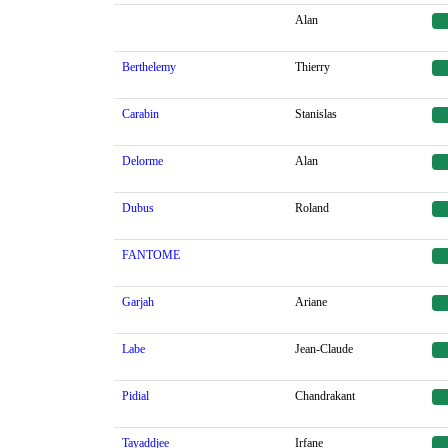
Alan
Berthelemy
Thierry
Carabin
Stanislas
Delorme
Alan
Dubus
Roland
FANTOME
Garjah
Ariane
Labe
Jean-Claude
Pidial
Chandrakant
Tayaddjee
Irfane