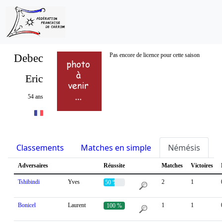
Debec
Pas encore de licence pour cette saison
Eric
54 ans
Classements
Matches en simple
Némésis
S
Adversaires
Réussite
Matches
Victoires
Tshibindi
Yves
2
1
50 %
Bonicel
Laurent
1
1
100 %