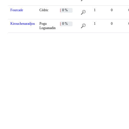
Fourcade
Cédric
0 %
1
0
Kirouchenaradjou
Pogu
0 %
1
0
Loguanadin