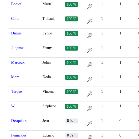
Bonicel
Muriel
1
1
100 %
Colin
Thibault
1
1
100 %
Dumas
Sylvie
1
1
100 %
Jungman
Fanny
1
1
100 %
Marcoux
Johan
1
1
100 %
Mom
Dodo
1
1
100 %
Turque
Vincent
1
1
100 %
W
Stéphane
1
1
100 %
Desquines
Jean
0 %
1
0
Fernandes
Luciano
0 %
1
0