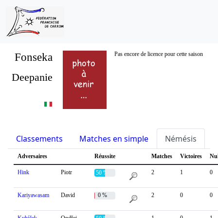
Fonseka
Pas encore de licence pour cette saison
Deepanie
Classements
Matches en simple
Némésis
S
Adversaires
Réussite
Matches
Victoires
Nu
Hink
Piotr
2
1
0
50 %
Kariyawasam
David
0 %
2
0
0