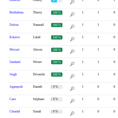
Kubíček
Ondřej
1
0
1
50 %
Berthelemy
Thierry
1
1
0
100 %
Dufour
Natanaël
1
1
0
100 %
Krkavec
Lukáš
1
1
0
100 %
Mercuri
Alessia
1
1
0
100 %
Samland
Werner
1
1
0
100 %
Singh
Devanshi
1
1
0
100 %
Agampodi
Damith
0 %
1
0
0
Cano
Stéphane
0 %
1
0
0
Chmelař
Tomáš
0 %
1
0
0