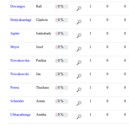
Dewangso
Rafi
0 %
1
0
0
Hettiyakandage
Gladwin
0 %
1
0
0
Jupiter
Sattirabady
0 %
1
0
0
Meyer
Josef
0 %
1
0
0
Nowakowska
Paulina
0 %
1
0
0
Nowakowski
Jan
0 %
1
0
0
Perera
Thushara
0 %
1
0
0
Schneider
Armin
0 %
1
0
0
Ubhayathunga
Amitha
0 %
1
0
0