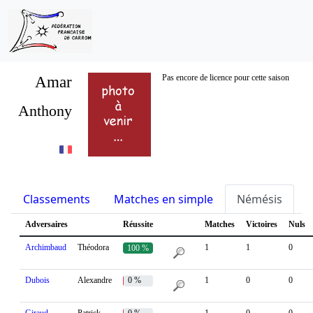
Amar
Pas encore de licence pour cette saison
Anthony
Classements
Matches en simple
Némésis
S
Adversaires
Réussite
Matches
Victoires
Nuls
Archimbaud
Théodora
1
1
0
100 %
Dubois
Alexandre
0 %
1
0
0