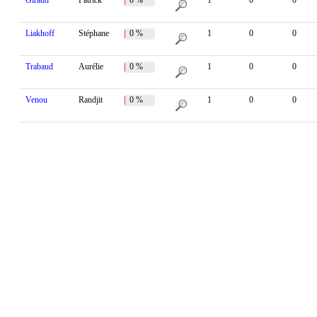
Giraud
Patrick
0 %
1
0
0
Liakhoff
Stéphane
0 %
1
0
0
Trabaud
Aurélie
0 %
1
0
0
Venou
Randjit
0 %
1
0
0