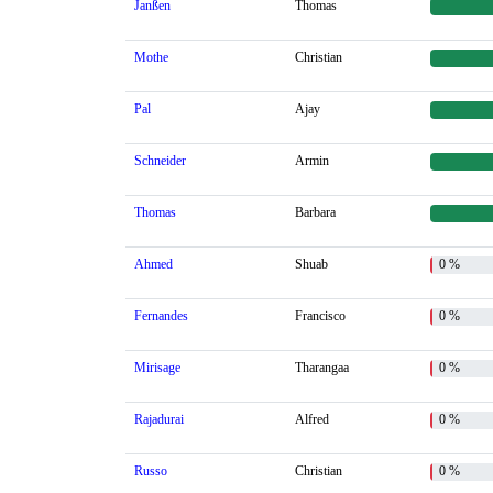
Janßen
Thomas
Mothe
Christian
Pal
Ajay
Schneider
Armin
Thomas
Barbara
Ahmed
Shuab
0 %
Fernandes
Francisco
0 %
Mirisage
Tharangaa
0 %
Rajadurai
Alfred
0 %
Russo
Christian
0 %