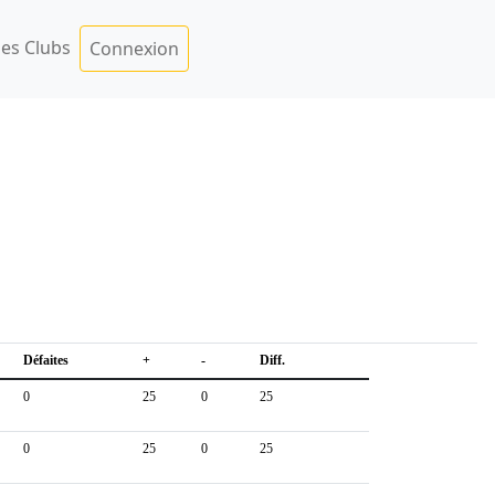
es Clubs
Connexion
Défaites
+
-
Diff.
0
25
0
25
0
25
0
25