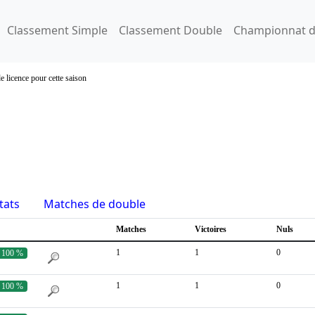
Classement Simple
Classement Double
Championnat d
e licence pour cette saison
tats
Matches de double
Matches
Victoires
Nuls
1
1
0
100 %
1
1
0
100 %