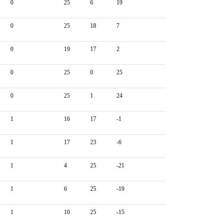
0
25
6
19
0
25
18
7
0
19
17
2
0
25
0
25
0
25
1
24
1
16
17
-1
1
17
23
-6
1
4
25
-21
1
6
25
-19
1
10
25
-15