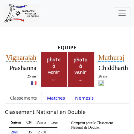
EQUIPE
Vignarajah
Muthuraj
Prashanna
Chiddharth
25 ans
26 ans
Classements
Matches
Nemesis
Classement National en Double
Saison
CN
Points
Tournois
Comptent pour le Classement
National de Double:
2026
35
2 750
1