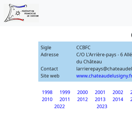
Sigle
CCBFC
Adresse
C/O L'Arrière-pays - 6 All
du Château
Contact
larrierepays@chateaudel
Site web
www.chateaudelusigny.f
1998
1999
2000
2001
2002
2010
2011
2012
2013
2014
2022
2023