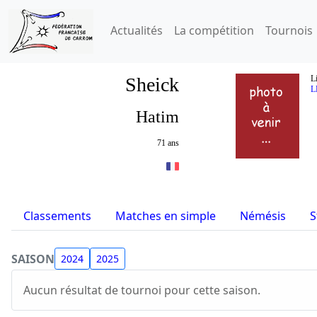
Actualités
La compétition
Tournois
Sheick
L
L
Hatim
71 ans
Classements
Matches en simple
Némésis
S
SAISON
2024
2025
Aucun résultat de tournoi pour cette saison.